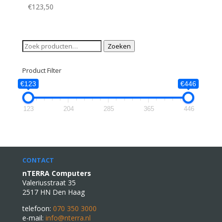
€
123,50
Zoeken
Zoeken
naar:
Product Filter
€123
€446
123
204
285
365
446
CONTACT
nTERRA Computers
Valeriusstraat 35
2517 HN Den Haag
telefoon:
070 350 3000
e-mail:
info@nterra.nl