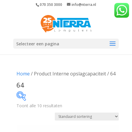
070 350 3000
info@nterra.nl
Selecteer een pagina
Home
/ Product Interne opslagcapaciteit / 64
64
Toont alle 10 resultaten
€123
€446
123
204
285
365
446