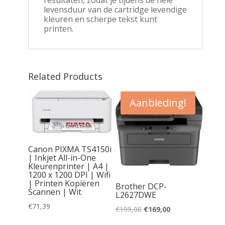
levensduur van de cartridge levendige
kleuren en scherpe tekst kunt
printen.
Related Products
Aanbieding!
Canon PIXMA TS4150i
| Inkjet All-in-One
Kleurenprinter | A4 |
1200 x 1200 DPI | Wifi
| Printen Kopiëren
Brother DCP-
Scannen | Wit
L2627DWE
€
71,39
inele
Oorspronkelijke
Huidige
€
199,00
€
169,00
prijs
prijs
rtridge