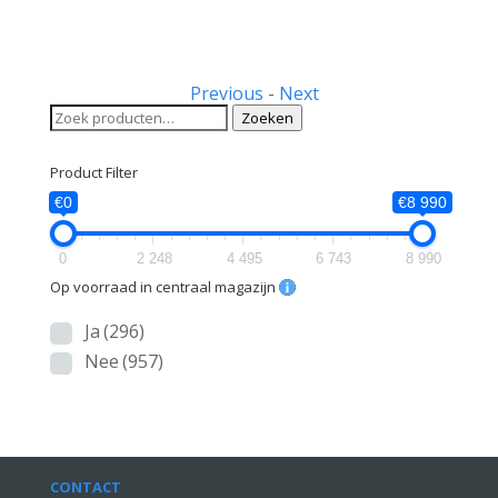
was:
is:
€199,00.
€169,00.
Previous
-
Next
Zoeken
Zoeken
naar:
Product Filter
€0
€8 990
0
2 248
4 495
6 743
8 990
Op voorraad in centraal magazijn
Ja
(296)
Nee
(957)
CONTACT