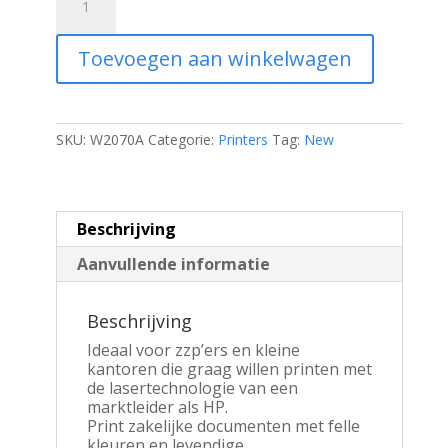
117A
originele
zwarte
Toevoegen aan winkelwagen
lasertonercartridge
aantal
SKU:
W2070A
Categorie:
Printers
Tag:
New
Beschrijving
Aanvullende informatie
Beschrijving
Ideaal voor zzp’ers en kleine
kantoren die graag willen printen met
de lasertechnologie van een
marktleider als HP.
Print zakelijke documenten met felle
kleuren en levendige