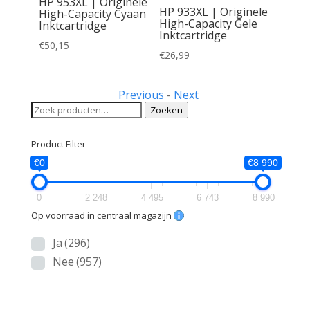
HP 953XL | Originele
HP 933XL | Originele
inele
High-Capacity Cyaan
High-Capacity Gele
Inktcartridge
Inktcartridge
rtridge
€
50,15
€
26,99
Previous
-
Next
Zoeken
Zoeken
naar:
Product Filter
€0
€8 990
0
2 248
4 495
6 743
8 990
Op voorraad in centraal magazijn
Ja
(296)
Nee
(957)