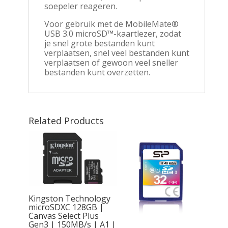
soepeler reageren.
Voor gebruik met de MobileMate®
USB 3.0 microSD™-kaartlezer, zodat
je snel grote bestanden kunt
verplaatsen, snel veel bestanden kunt
verplaatsen of gewoon veel sneller
bestanden kunt overzetten.
Related Products
Kingston Technology
e |
microSDXC 128GB |
56GB |
Canvas Select Plus
I U3
Gen3 | 150MB/s | A1 |