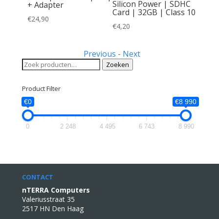
Silicon Power | SDHC
+ Adapter
Card | 32GB | Class 10
€
24,90
€
4,20
Previous
-
Next
Zoeken
Zoeken
naar:
Product Filter
€0
€8 990
0
2 248
4 495
6 743
8 990
CONTACT
nTERRA Computers
Valeriusstraat 35
2517 HN Den Haag