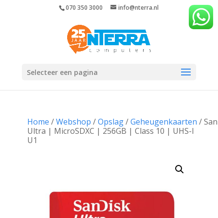
070 350 3000
info@nterra.nl
Selecteer een pagina
Home
/
Webshop
/
Opslag
/
Geheugenkaarten
/ San
Ultra | MicroSDXC | 256GB | Class 10 | UHS-I
U1