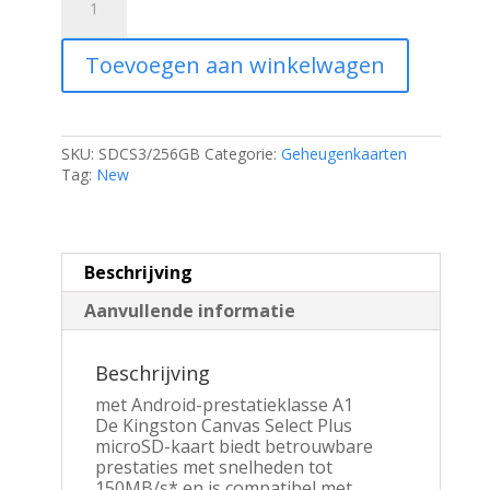
Technology
microSDXC
256GB
Toevoegen aan winkelwagen
|
Canvas
Select
Plus
Gen3
SKU:
SDCS3/256GB
Categorie:
Geheugenkaarten
|
Tag:
New
150MB/s
|
A1
|
Beschrijving
+
Adapter
Aanvullende informatie
aantal
Beschrijving
met Android-prestatieklasse A1
De Kingston Canvas Select Plus
microSD-kaart biedt betrouwbare
prestaties met snelheden tot
150MB/s* en is compatibel met