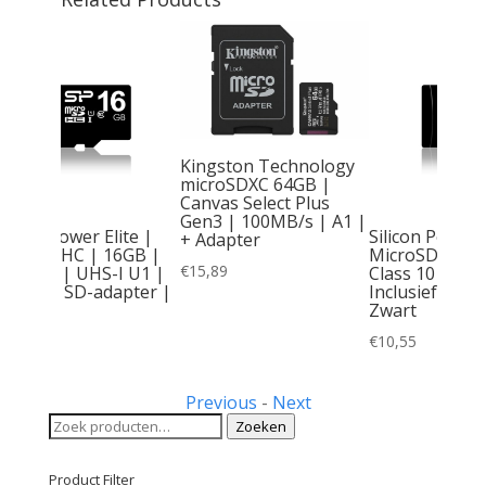
Kingston Technology
microSDXC 64GB |
Canvas Select Plus
Gen3 | 100MB/s | A1 |
Silicon Power Elite |
Silicon 
+ Adapter
MicroSDHC | 16GB |
MicroS
€
15,89
Class 10 | UHS-I U1 |
Class 1
Inclusief SD-adapter |
Inclusi
Zwart
Zwart
€
5,09
€
10,55
Previous
-
Next
Zoeken
Zoeken
naar:
Product Filter