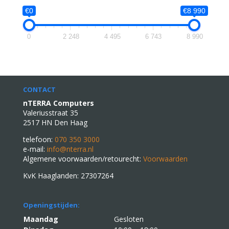
€0
€8 990
0
2 248
4 495
6 743
8 990
CONTACT
nTERRA Computers
Valeriusstraat 35
2517 HN Den Haag
telefoon:
070 350 3000
e-mail:
info@nterra.nl
Algemene voorwaarden/retourecht:
Voorwaarden
KvK Haaglanden: 27307264
Openingstijden:
Maandag
Gesloten