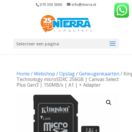
070 350 3000
info@nterra.nl
Selecteer een pagina
Home
/
Webshop
/
Opslag
/
Geheugenkaarten
/ Kin
Technology microSDXC 256GB | Canvas Select
Plus Gen3 | 150MB/s | A1 | + Adapter