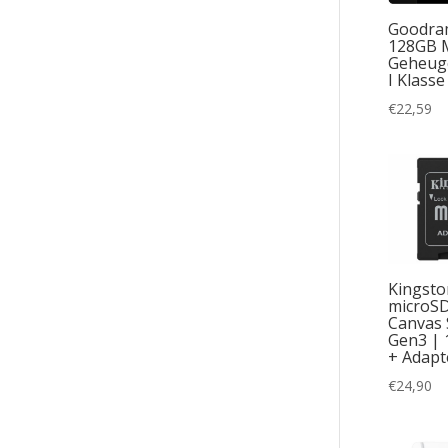
Goodra
128GB 
Geheug
I Klasse
€
22,59
Kingsto
microS
Canvas 
Gen3 | 
+ Adapt
€
24,90