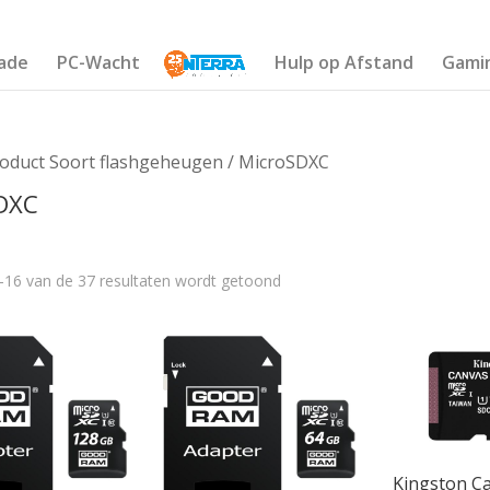
ade
PC-Wacht
Hulp op Afstand
Gami
roduct Soort flashgeheugen / MicroSDXC
DXC
–16 van de 37 resultaten wordt getoond
€150
46
81
115
150
Kingston Ca