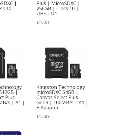
oSDXC |
Plus | MicroSDXC |
ss 10 |
256GB | Class 10 |
UHS-I U1
€
16,01
echnology
Kingston Technology
512GB |
microSDXC 64GB |
ct Plus
Canvas Select Plus
MB/s | A1 |
Gen3 | 100MB/s | A1 |
+ Adapter
€
15,89