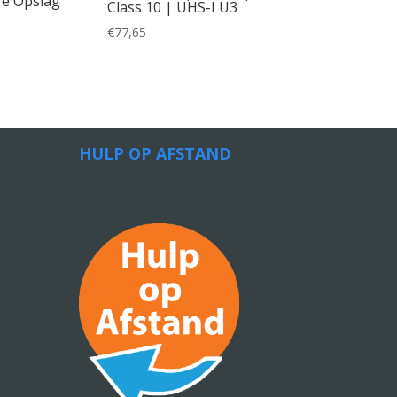
e Opslag
Class 10 | UHS-I U3
€
77,65
HULP OP AFSTAND