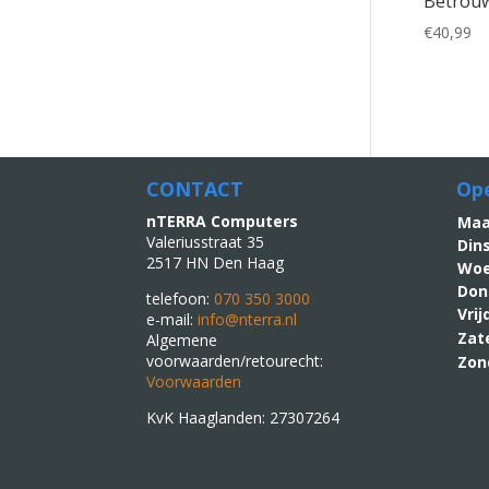
Betrou
€
40,99
CONTACT
Ope
nTERRA Computers
M
Valeriusstraat 35
Din
2517 HN Den Haag
Woe
Don
telefoon:
070 350 3000
Vri
e-mail:
info@nterra.nl
Zat
Algemene
voorwaarden/retourecht:
Zon
Voorwaarden
KvK Haaglanden: 27307264