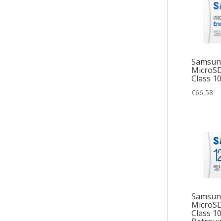
Samsung
MicroS
Class 1
€
66,58
Samsung
MicroSD
Class 1