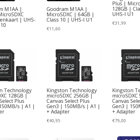
Plus | Micr
128GB | Cla
m M1AA |
Goodram M1AA |
UHS-I U1
MicroSDXC
MicroSDXC | 64GB |
enkaart | UHS-
Class 10 | UHS-I U1
€
31,99
 10
€
11,60
n Technology
Kingston Technology
Kingston T
DXC 128GB |
microSDXC 256GB |
microSDXC 
Select Plus
Canvas Select Plus
Canvas Sele
150MB/s | A1 |
Gen3 | 150MB/s | A1 |
Gen3 | 150
er
+ Adapter
+ Adapter
€
40,95
€
79,00