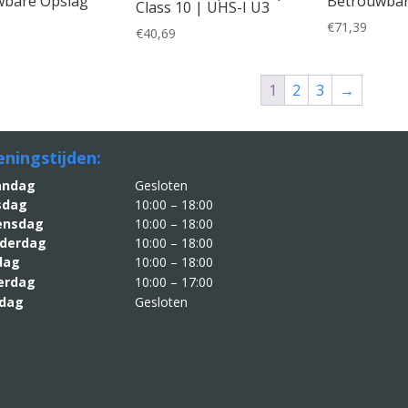
wbare Opslag
Betrouwbar
Class 10 | UHS-I U3
€
71,39
€
40,69
1
2
3
→
ningstijden:
aandag
Gesloten
sdag
10:00 – 18:00
nsdag
10:00 – 18:00
derdag
10:00 – 18:00
jdag
10:00 – 18:00
erdag
10:00 – 17:00
dag
Gesloten