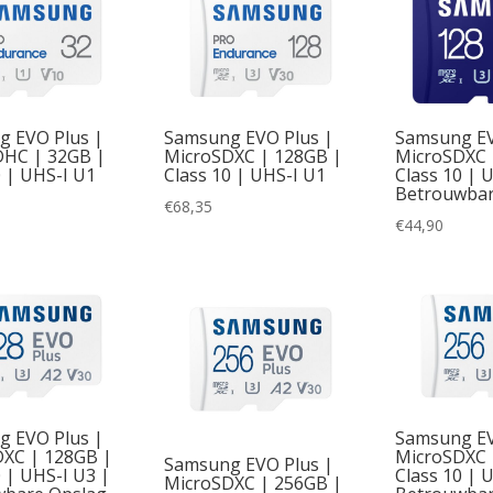
 EVO Plus |
Samsung EVO Plus |
Samsung EV
DHC | 32GB |
MicroSDXC | 128GB |
MicroSDXC 
0 | UHS-I U1
Class 10 | UHS-I U1
Class 10 | 
Betrouwbar
€
68,35
€
44,90
 EVO Plus |
Samsung EV
XC | 128GB |
MicroSDXC 
Samsung EVO Plus |
0 | UHS-I U3 |
Class 10 | 
MicroSDXC | 256GB |