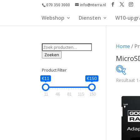
070 350 3000
info@nterra.nl
Webshop
Diensten
W10-upgr
Zoeken
Home
/ P
naar:
Zoeken
MicroS
Product Filter
€11
€150
Resultaat 1
€11
11
46
81
115
150
11