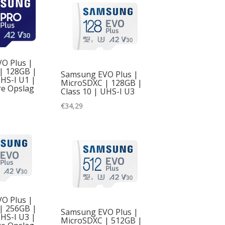
O Plus |
| 128GB |
Samsung EVO Plus |
UHS-I U1 |
MicroSDXC | 128GB |
e Opslag
Class 10 | UHS-I U3
€
34,29
O Plus |
| 256GB |
Samsung EVO Plus |
UHS-I U3 |
MicroSDXC | 512GB |