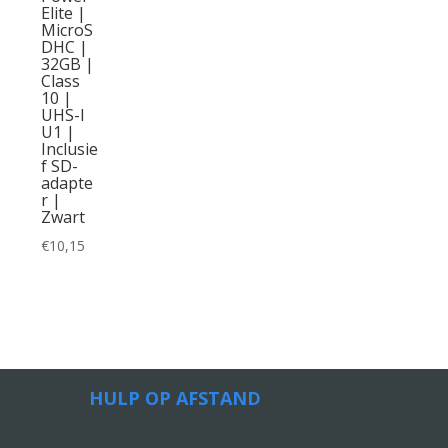
Elite |
MicroS
DHC |
32GB |
Class
10 |
UHS-I
U1 |
Inclusie
f SD-
adapte
r |
Zwart
€
10,15
HULP OP AFSTAND