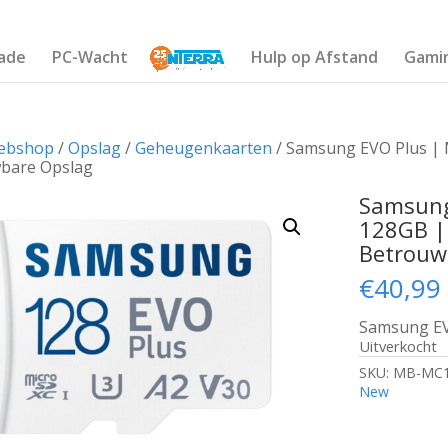
ade
PC-Wacht
Hulp op Afstand
Gami
ebshop
/
Opslag
/
Geheugenkaarten
/ Samsung EVO Plus | 
bare Opslag
Samsung
128GB | 
Betrouw
€
40,99
Samsung EV
Uitverkocht
SKU:
MB-MC1
New