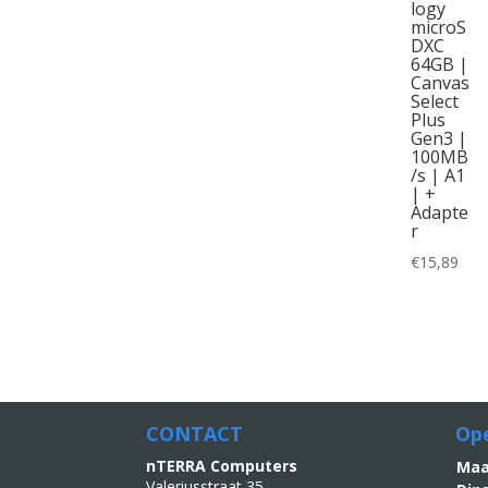
logy
microS
DXC
64GB |
Canvas
Select
Plus
Gen3 |
100MB
/s | A1
| +
Adapte
r
€
15,89
CONTACT
Ope
nTERRA Computers
M
Valeriusstraat 35