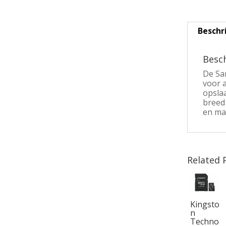
Beschr
Besch
De Sa
voor a
opslaa
breed
en ma
Related 
Kingsto
n
Techno