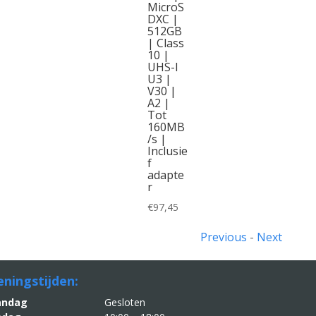
MicroS
DXC |
512GB
| Class
10 |
UHS-I
U3 |
V30 |
A2 |
Tot
160MB
/s |
Inclusie
f
adapte
r
€
97,45
Previous
-
Next
ningstijden:
aandag
Gesloten