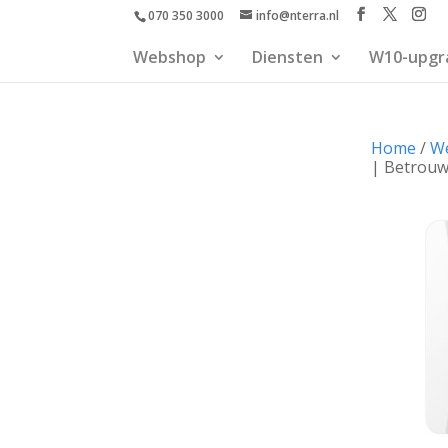
070 350 3000
info@nterra.nl
Webshop
Diensten
W10-upgr
Home
/
W
| Betrouw