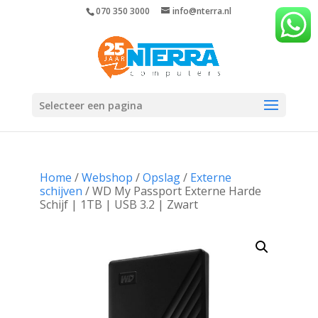
070 350 3000
info@nterra.nl
Selecteer een pagina
Home
/
Webshop
/
Opslag
/
Externe
schijven
/ WD My Passport Externe Harde
Schijf | 1TB | USB 3.2 | Zwart