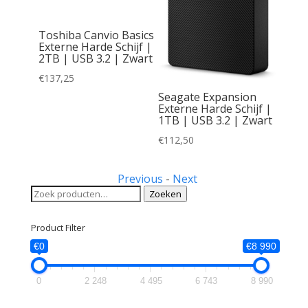
Toshiba Canvio Basics
Externe Harde Schijf |
2TB | USB 3.2 | Zwart
€
137,25
ion
Seagate Expansion
chijf |
Externe Harde Schijf |
| Zwart
1TB | USB 3.2 | Zwart
€
112,50
Previous
-
Next
Zoeken
Zoeken
naar:
Product Filter
€0
€8 990
0
2 248
4 495
6 743
8 990