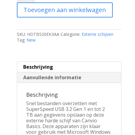
Externe
Toevoegen aan winkelwagen
Harde
Schijf
|
2TB
|
SKU:
HDTB520EK3AA
Categorie:
Externe schijven
USB
Tag:
New
3.2
|
Zwart
aantal
Beschrijving
Aanvullende informatie
Beschrijving
Snel bestanden overzetten met
SuperSpeed USB 3.2 Gen 1 en tot 2
TB aan gegevens opslaan op deze
externe harde schijf van Canvio
Basics. Deze apparaten zijn klaar
voor gebruik met Microsoft Windows