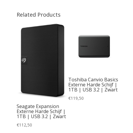
Related Products
 | 1TB
.5 inch
Toshiba Canvio Basics
 1 |
Externe Harde Schijf |
1TB | USB 3.2 | Zwart
€
119,50
Seagate Expansion
Externe Harde Schijf |
1TB | USB 3.2 | Zwart
€
112,50