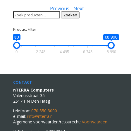
Previous
-
Next
Zoeken
Zoeken
naar:
Product Filter
€0
€8 990
0
2 248
4 495
6 743
8 990
CONTACT
nTERRA Computers
Valeriusstraat 35
2517 HN Den Haag
telefoon:
070 350 3000
e-mail:
info@nterra.nl
Algemene voorwaarden/retourecht:
Voorwaarden