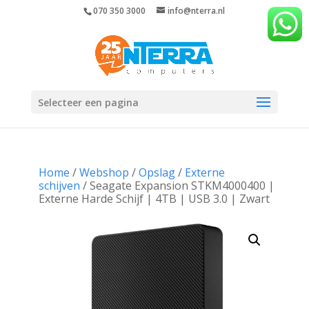
070 350 3000
info@nterra.nl
Selecteer een pagina
Home
/
Webshop
/
Opslag
/
Externe
schijven
/ Seagate Expansion STKM4000400 |
Externe Harde Schijf | 4TB | USB 3.0 | Zwart