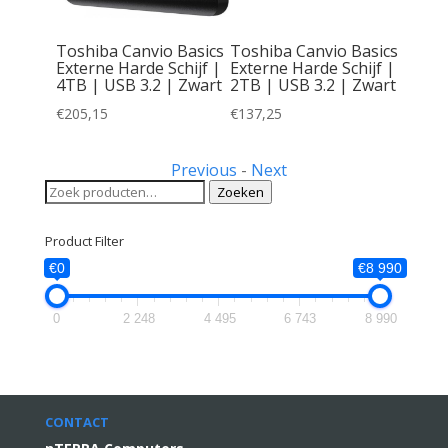
t
Toshiba Canvio Basics
Toshiba Canvio Basics
chijf |
Externe Harde Schijf |
Externe Harde Schijf |
| Zwart
4TB | USB 3.2 | Zwart
2TB | USB 3.2 | Zwart
€
205,15
€
137,25
Previous
-
Next
Zoeken
Zoeken
naar:
Product Filter
€0
€8 990
0
2 248
4 495
6 743
8 990
CONTACT