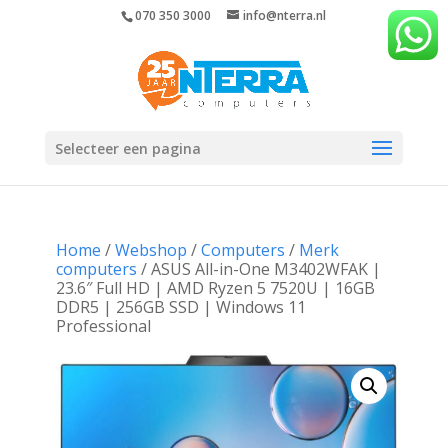
070 350 3000
info@nterra.nl
Selecteer een pagina
Home
/
Webshop
/
Computers
/
Merk
computers
/ ASUS All-in-One M3402WFAK |
23.6″ Full HD | AMD Ryzen 5 7520U | 16GB
DDR5 | 256GB SSD | Windows 11
Professional