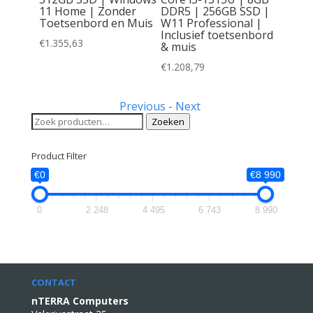
senbord
11 Home | Zonder
DDR5 | 256GB SSD |
r
Toetsenbord en Muis
W11 Professional |
Inclusief toetsenbord
€
1.355,63
& muis
€
1.208,79
Previous
-
Next
Zoeken
Zoeken
naar:
Product Filter
€0
€8 990
0
2 248
4 495
6 743
8 990
CONTACT
nTERRA Computers