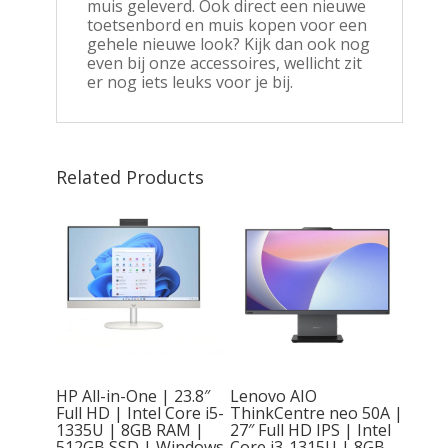
muis geleverd. Ook direct een nieuwe
toetsenbord en muis kopen voor een
gehele nieuwe look? Kijk dan ook nog
even bij onze accessoires, wellicht zit
er nog iets leuks voor je bij.
Related Products
e
3.8”
AMD
HP All-in-One | 23.8″
Lenovo AIO
| 8GB
Full HD | Intel Core i5-
ThinkCentre neo 50A |
SSD |
1335U | 8GB RAM |
27″ Full HD IPS | Intel
ion |
512GB SSD | Windows
Core i3-1315U | 8GB