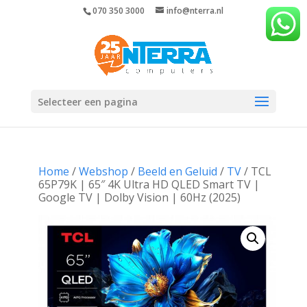
070 350 3000
info@nterra.nl
Selecteer een pagina
Home
/
Webshop
/
Beeld en Geluid
/
TV
/ TCL
65P79K | 65″ 4K Ultra HD QLED Smart TV |
Google TV | Dolby Vision | 60Hz (2025)