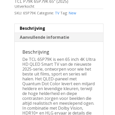
TCL P79K 65P79K 65” (2025)
Uitverkocht
SKU:
65P79K
Categorie:
TV
Tag:
New
Beschrijving
Aanvullende informatie
Beschrijving
De TCL 65P79K is een 65 inch 4K Ultra
HD QLED Smart TV van de nieuwste
2025-serie, ontworpen voor wie het
beste uit films, sport en series wil
halen. Het QLED-paneel met
Quantum Dot Color levert een miljard
heldere en levendige kleuren, terwijl
de hoge helderheid en diepe
contrasten zorgen voor beelden die
altijd realistisch en meeslepend ogen.
In combinatie met Dolby Vision,
HDR10+ en HLG ervaar je details die