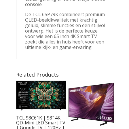
console.
De TCL 65P79K combineert premium
QLED-beeldkwaliteit met krachtig
geluid, slimme functies en een stijlvol
ontwerp. Het is de perfecte keuze
voor wie een 65 inch 4K Smart TV
zoekt die alles in huis heeft voor een
ultieme kijk- en game-ervaring.
Related Products
S | 48”
 Smart
HD
TCL 98C61K | 98″ 4K
25 |
QD-Mini LED Smart TV
nclusief
| Google TV | 120Hz |