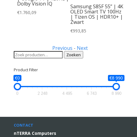
Dolby Vision IQ
Samsung S85F 55” | 4K
OLED Smart TV 100Hz
€
1.760,09
| Tizen OS | HDR10+ |
Zwart
€
993,85
Previous
-
Next
Zoeken
Zoeken
naar:
Product Filter
€0
€8 990
0
2 248
4 495
6 743
8 990
CONTACT
nTERRA Computers