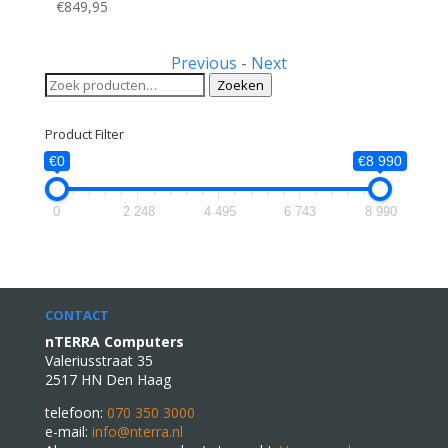
€
849,95
Previous
-
Next
Zoeken
Zoeken
naar:
Product Filter
€0
€8 990
0
2 248
4 495
6 743
8 990
CONTACT
nTERRA Computers
Valeriusstraat 35
2517 HN Den Haag
telefoon:
070 350 3000
e-mail:
info@nterra.nl