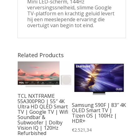
Mini LED-scherm, 144Hz
verversingssnelheid, slimme Google
TV-platform en krachtig geluid levert
hij een meeslepende ervaring die
overtuigt van begin tot eind.
Related Products
S | 48”
 Smart
TCL NXTFRAME
HD
55A300PRO | 55″ 4K
25 |
Samsung S90F | 83″ 4K
Ultra HD QLED Smart
nclusief
OLED Smart TV |
TV | Google TV | Wifi
Tizen OS | 100Hz |
Soundbar &
HDR+
Subwoofer | Dolby
Vision IQ | 120Hz
€
2.521,34
Refurbished