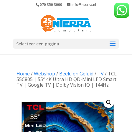
070 350 3000
info@nterra.nl
Selecteer een pagina
Home
/
Webshop
/
Beeld en Geluid
/
TV
/ TCL
55C805 | 55″ 4K Ultra HD QD-Mini LED Smart
TV | Google TV | Dolby Vision IQ | 144Hz