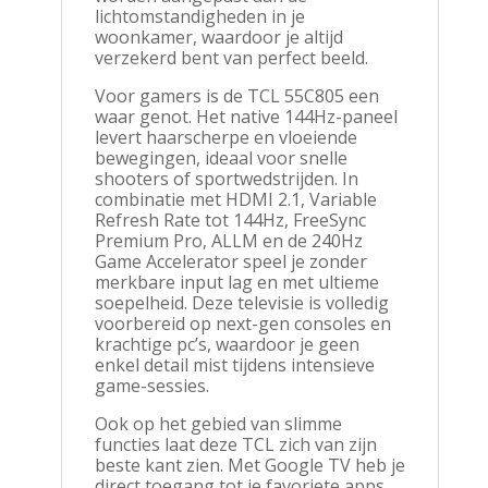
lichtomstandigheden in je
woonkamer, waardoor je altijd
verzekerd bent van perfect beeld.
Voor gamers is de TCL 55C805 een
waar genot. Het native 144Hz-paneel
levert haarscherpe en vloeiende
bewegingen, ideaal voor snelle
shooters of sportwedstrijden. In
combinatie met HDMI 2.1, Variable
Refresh Rate tot 144Hz, FreeSync
Premium Pro, ALLM en de 240Hz
Game Accelerator speel je zonder
merkbare input lag en met ultieme
soepelheid. Deze televisie is volledig
voorbereid op next-gen consoles en
krachtige pc’s, waardoor je geen
enkel detail mist tijdens intensieve
game-sessies.
Ook op het gebied van slimme
functies laat deze TCL zich van zijn
beste kant zien. Met Google TV heb je
direct toegang tot je favoriete apps