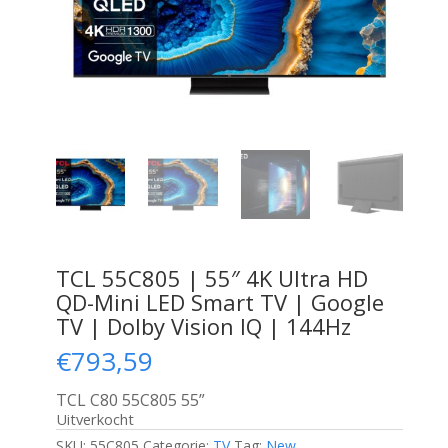
TCL 55C805 | 55″ 4K Ultra HD
QD-Mini LED Smart TV | Google
TV | Dolby Vision IQ | 144Hz
€
793,59
TCL C80 55C805 55”
Uitverkocht
SKU:
55C805
Categorie:
TV
Tag:
New