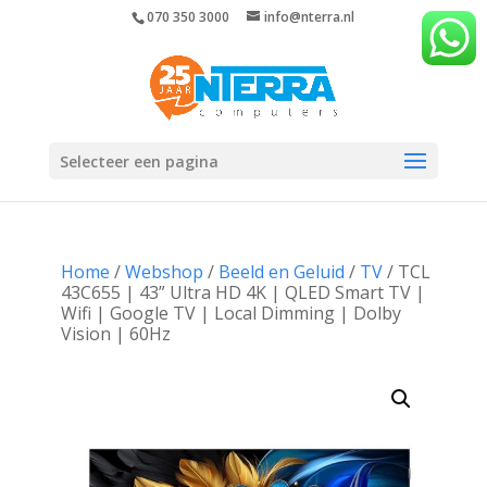
070 350 3000
info@nterra.nl
Selecteer een pagina
Home
/
Webshop
/
Beeld en Geluid
/
TV
/ TCL
43C655 | 43” Ultra HD 4K | QLED Smart TV |
Wifi | Google TV | Local Dimming | Dolby
Vision | 60Hz