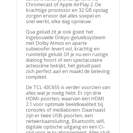
Chromecast of Apple AirPlay 2. De
krachtige processor en 32 GB opslag
zorgen ervoor dat alles soepel en
snel werkt, elke dag opnieuw.
Qua geluid zit je ook goed: het
ingebouwde Onkyo-geluidssysteem
met Dolby Atmos en aparte
subwoofer levert vol, krachtig en
ruimtelijk geluid. Of je nu een rustige
dialoog hoort of een spectaculaire
actiescène bekijkt, het geluid past
zich perfect aan en maakt de beleving
compleet.
De TCL 43C655 is verder voorzien van
alles wat je nodig hebt. Er zijn drie
HDMI-poorten, waarvan één HDMI
2.1 voor optimale beeldkwaliteit bij
consoles of mediaboxen. Daarnaast
zijn er twee USB-poorten, een
netwerkaansluiting, Bluetooth, wifi,
digitale optische uitgang en een CI-
slot voor je tv-abonnement. Alles sluit