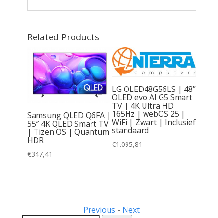
Related Products
LG OLED48G56LS | 48”
OLED evo AI G5 Smart
TV | 4K Ultra HD
165Hz | webOS 25 |
Samsung QLED Q6FA |
WiFi | Zwart | Inclusief
55″ 4K QLED Smart TV
standaard
| Tizen OS | Quantum
HDR
 | 65″
€
1.095,81
TV |
€
347,41
 OPEN
Previous
-
Next