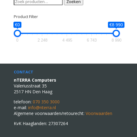
Zoeken
Zoeken
naar:
Product Filter
€0
€8 990
0
2 248
4 495
6 743
8 990
CONTACT
nTERRA Computers
Valeriusstraat 35
2517 HN Den Haag
telefoon:
070 350 3000
e-mail:
info@nterra.nl
Algemene voorwaarden/retourecht:
Voorwaarden
KvK Haaglanden: 27307264