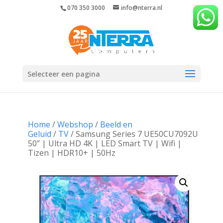
070 350 3000
info@nterra.nl
Selecteer een pagina
Home
/
Webshop
/
Beeld en
Geluid
/
TV
/ Samsung Series 7 UE50CU7092U
50” | Ultra HD 4K | LED Smart TV | Wifi |
Tizen | HDR10+ | 50Hz