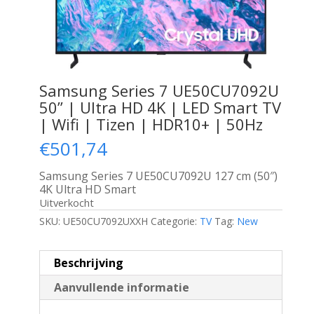
Samsung Series 7 UE50CU7092U
50” | Ultra HD 4K | LED Smart TV
| Wifi | Tizen | HDR10+ | 50Hz
€
501,74
Samsung Series 7 UE50CU7092U 127 cm (50″)
4K Ultra HD Smart
Uitverkocht
SKU:
UE50CU7092UXXH
Categorie:
TV
Tag:
New
Beschrijving
Aanvullende informatie