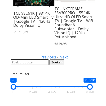
TCL NXTFRAME
55A300PRO | 55″ 4K
TCL 98C61K | 98″ 4K
Q6FA |
Ultra HD QLED Smart
QD-Mini LED Smart TV
art TV
TV | Google TV | Wifi
| Google TV | 120Hz |
uantum
Soundbar &
Dolby Vision IQ
Subwoofer | Dolby
€
1.760,09
Vision IQ | 120Hz
Refurbished
€
849,95
Previous
-
Next
Zoeken
Zoeken
naar:
Product Filter
€0
€8 990
0
2 248
4 495
6 743
8 990