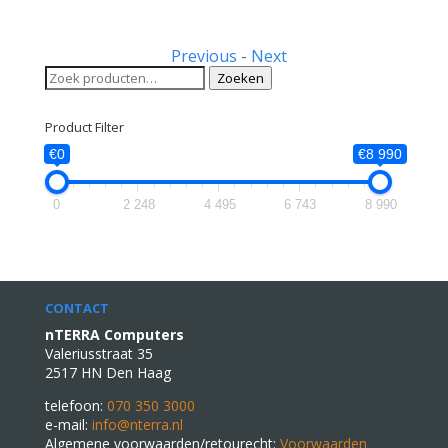
Previous
-
Next
Zoeken
Zoeken
naar:
Product Filter
€0
€8 990
0
2 248
4 495
6 743
8 990
CONTACT
nTERRA Computers
Valeriusstraat 35
2517 HN Den Haag
telefoon:
070 350 3000
e-mail:
info@nterra.nl
Algemene voorwaarden/retourecht:
Voorwaarden