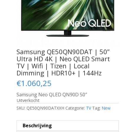
Samsung QE50QN90DAT | 50”
Ultra HD 4K | Neo QLED Smart
TV | Wifi | Tizen | Local
Dimming | HDR10+ | 144Hz
€
1.060,25
Samsung Neo QLED QN90D 50″
Uitverkocht
SKU:
QE50QN90DATXXH
Categorie:
TV
Tag:
New
Beschrijving