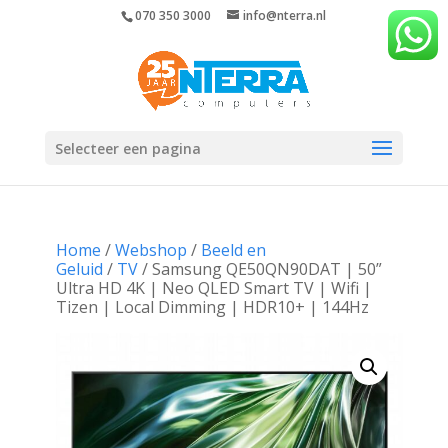
070 350 3000
info@nterra.nl
Selecteer een pagina
Home
/
Webshop
/
Beeld en
Geluid
/
TV
/ Samsung QE50QN90DAT | 50”
Ultra HD 4K | Neo QLED Smart TV | Wifi |
Tizen | Local Dimming | HDR10+ | 144Hz