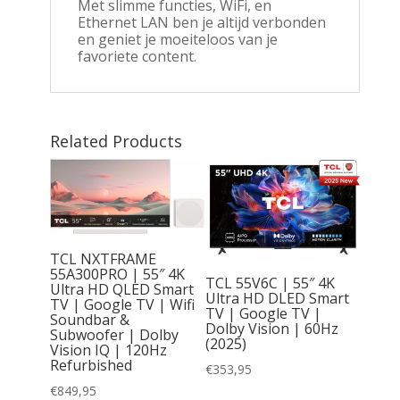
Met slimme functies, WiFi, en
Ethernet LAN ben je altijd verbonden
en geniet je moeiteloos van je
favoriete content.
Related Products
TCL NXTFRAME
55A300PRO | 55″ 4K
TCL 55V6C | 55″ 4K
Ultra HD QLED Smart
Ultra HD DLED Smart
TV | Google TV | Wifi
TV | Google TV |
Soundbar &
5” | 4K
Dolby Vision | 60Hz
Subwoofer | Dolby
 100Hz
(2025)
Vision IQ | 120Hz
DR10+ |
Refurbished
€
353,95
€
849,95