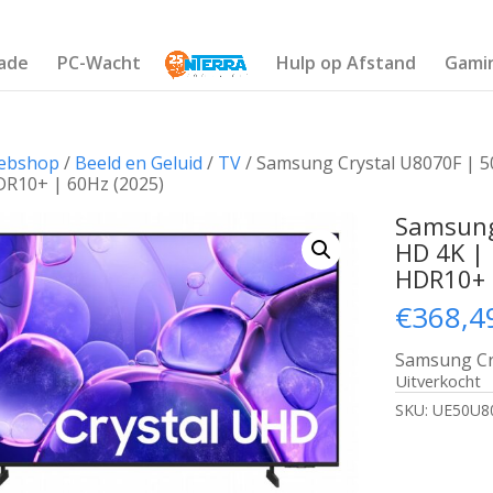
ade
PC-Wacht
Hulp op Afstand
Gami
ebshop
/
Beeld en Geluid
/
TV
/ Samsung Crystal U8070F | 50
DR10+ | 60Hz (2025)
Samsung 
HD 4K | 
HDR10+ 
€
368,4
Samsung Cr
Uitverkocht
SKU:
UE50U8