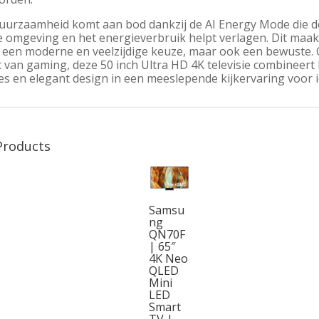
uurzaamheid komt aan bod dankzij de AI Energy Mode die d
e omgeving en het energieverbruik helpt verlagen. Dit maa
 een moderne en veelzijdige keuze, maar ook een bewuste. Of 
 van gaming, deze 50 inch Ultra HD 4K televisie combineert
ies en elegant design in een meeslepende kijkervaring voor
Products
Samsu
ng
QN70F
| 65″
4K Neo
QLED
Mini
LED
Smart
TV |