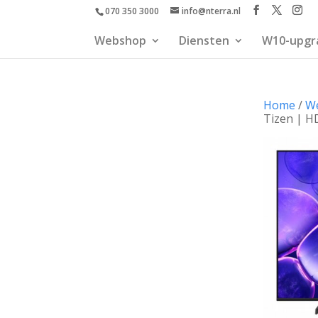
070 350 3000
info@nterra.nl
Webshop
Diensten
W10-upgr
Home
/
W
Tizen | H