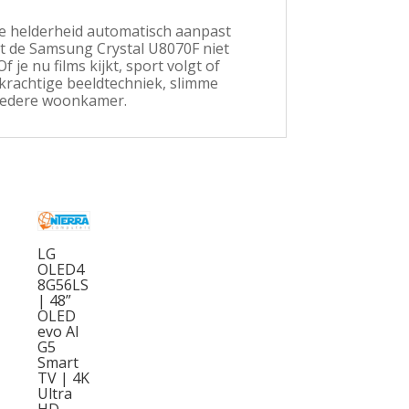
e helderheid automatisch aanpast
kt de Samsung Crystal U8070F niet
je nu films kijkt, sport volgt of
 krachtige beeldtechniek, slimme
 iedere woonkamer.
LG
OLED4
8G56LS
| 48”
OLED
evo AI
G5
Smart
TV | 4K
Ultra
HD