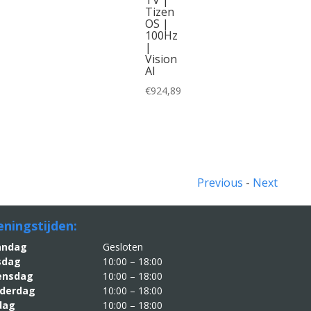
Tizen
OS |
100Hz
|
Vision
AI
€
924,89
Previous
-
Next
ningstijden:
aandag
Gesloten
sdag
10:00 – 18:00
nsdag
10:00 – 18:00
derdag
10:00 – 18:00
jdag
10:00 – 18:00