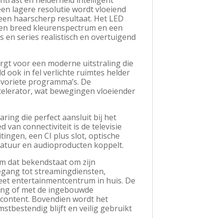
trast en helderheid intelligent
en lagere resolutie wordt vloeiend
 een haarscherp resultaat. Het LED
een breed kleurenspectrum en een
 en series realistisch en overtuigend
orgt voor een moderne uitstraling die
eld ook in fel verlichte ruimtes helder
avoriete programma’s. De
elerator, wat bewegingen vloeiender
ing die perfect aansluit bij het
d van connectiviteit is de televisie
ingen, een CI plus slot, optische
aratuur en audioproducten koppelt.
m dat bekendstaat om zijn
oegang tot streamingdiensten,
eet entertainmentcentrum in huis. De
ening of met de ingebouwde
 content. Bovendien wordt het
stbestendig blijft en veilig gebruikt