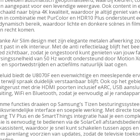
 beelden automatisch geoptimaliseerd, waarbij kleuren, con
n aangepast voor een levendige weergave. Ook content in e
haald naar bijna 4K kwaliteit, waardoor je altijd geniet van
m in combinatie met PurColor en HDR10 Plus ondersteunt 
ynamisch bereik, waardoor lichte en donkere scènes in films
un recht komen.
anke Air Slim design met zijn elegante metalen afwerking z
t past in elk interieur. Met de anti reflectielaag blijft het be
ed zichtbaar, zodat je ongestoord kunt genieten van jouw f
rsingssnelheid van 50 Hz wordt ondersteund door Motion Xc
en sportwedstrijden en actiefilms natuurlijk laat ogen.
luid biedt de U8070F een evenwichtige en meeslepende ervar
 terwijl spraak duidelijk verstaanbaar blijft. Ook op het gebie
itgerust met drie HDMI poorten inclusief eARC, USB aansluit
iting, WiFi en Bluetooth, zodat je eenvoudig al je randapp
imme functies draaien op Samsung’s Tizen besturingssystee
ksvriendelijke interface en soepele werking. Met directe t
ng TV Plus en de SmartThings integratie haal je een compl
sie is eenvoudig te bedienen via de SolarCell afstandsbedi
kassistent, waardoor je snel kunt schakelen tussen apps en
m jarenlang voorzien van updates, zodat de televisie toekom
orden.