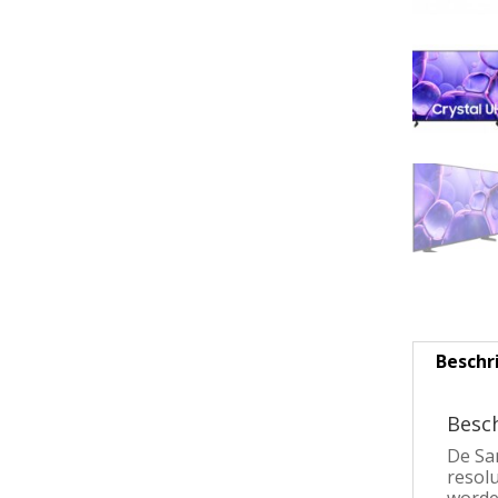
Beschr
Besch
De Sam
resolu