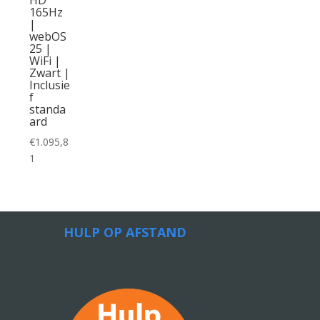
165Hz
|
webOS
25 |
WiFi |
Zwart |
Inclusie
f
standa
ard
€
1.095,8
1
HULP OP AFSTAND