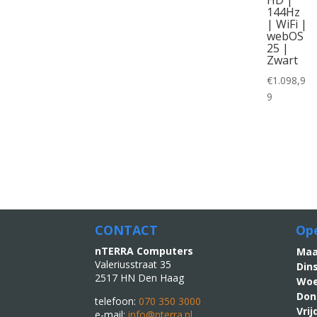
144Hz
| WiFi |
webOS
25 |
Zwart
€
1.098,9
9
CONTACT
Ope
nTERRA Computers
M
Valeriusstraat 35
Din
2517 HN Den Haag
Woe
Don
telefoon:
070 350 3000
Vri
e-mail:
info@nterra.nl