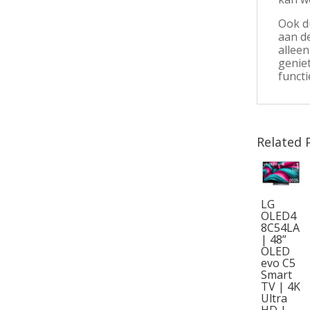
Ook d
aan d
alleen
geniet
funct
Related 
LG
OLED4
8C54LA
| 48”
OLED
evo C5
Smart
TV | 4K
Ultra
HD |