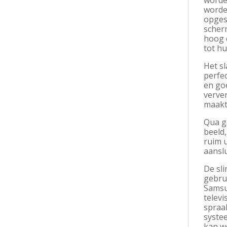
worden
worde
opgesc
scher
hoog d
tot h
Het sl
perfec
en go
verve
maakt 
Qua ge
beeld,
ruim u
aanslu
De sl
gebrui
Samsu
televi
spraa
systee
kan w