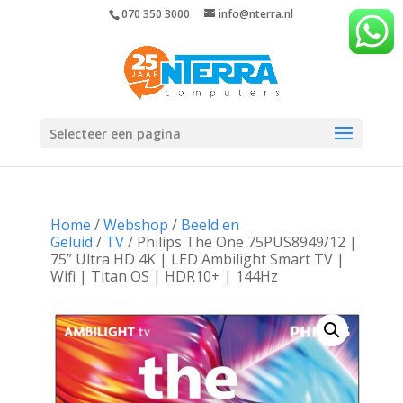
070 350 3000
info@nterra.nl
Selecteer een pagina
Home
/
Webshop
/
Beeld en
Geluid
/
TV
/ Philips The One 75PUS8949/12 |
75” Ultra HD 4K | LED Ambilight Smart TV |
Wifi | Titan OS | HDR10+ | 144Hz