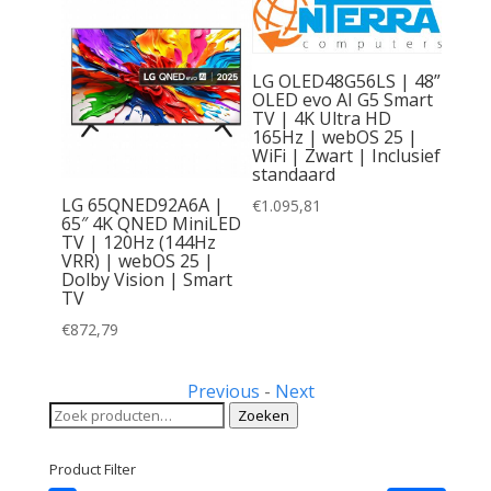
LG OLED48G56LS | 48”
OLED evo AI G5 Smart
TV | 4K Ultra HD
| Ultra
165Hz | webOS 25 |
art TV
WiFi | Zwart | Inclusief
Dolby
standaard
+ |
re &
LG 65QNED92A6A |
€
1.095,81
65″ 4K QNED MiniLED
TV | 120Hz (144Hz
VRR) | webOS 25 |
Dolby Vision | Smart
TV
€
872,79
Previous
-
Next
Zoeken
Zoeken
naar:
Product Filter