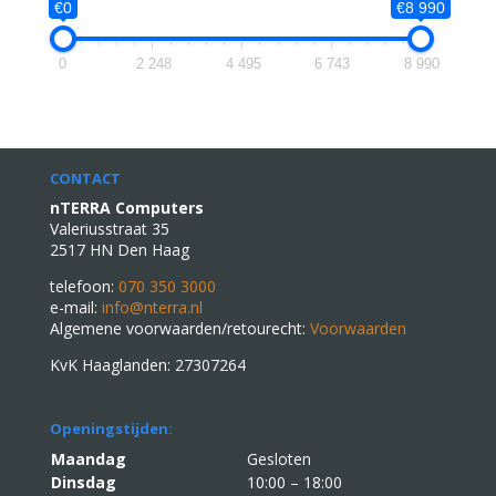
€0
€8 990
0
2 248
4 495
6 743
8 990
CONTACT
nTERRA Computers
Valeriusstraat 35
2517 HN Den Haag
telefoon:
070 350 3000
e-mail:
info@nterra.nl
Algemene voorwaarden/retourecht:
Voorwaarden
KvK Haaglanden: 27307264
Openingstijden:
Maandag
Gesloten
Dinsdag
10:00 – 18:00