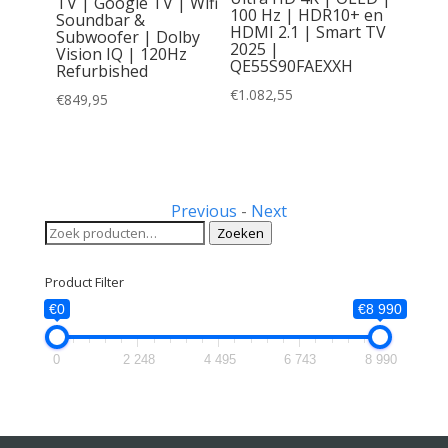
TV | Google TV | Wifi
100 Hz | HDR10+ en
Soundbar &
HDMI 2.1 | Smart TV
Subwoofer | Dolby
6A |
2025 |
Vision IQ | 120Hz
iniLED
QE55S90FAEXXH
Refurbished
4Hz
5 |
€
1.082,55
€
849,95
Smart
Previous
-
Next
Zoeken
Zoeken
naar:
Product Filter
€0
€8 990
0
2 248
4 495
6 743
8 990