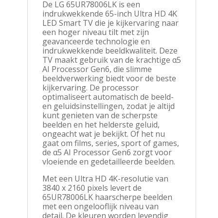
De LG 65UR78006LK is een
indrukwekkende 65-inch Ultra HD 4K
LED Smart TV die je kijkervaring naar
een hoger niveau tilt met zijn
geavanceerde technologie en
indrukwekkende beeldkwaliteit. Deze
TV maakt gebruik van de krachtige α5
AI Processor Gen6, die slimme
beeldverwerking biedt voor de beste
kijkervaring. De processor
optimaliseert automatisch de beeld-
en geluidsinstellingen, zodat je altijd
kunt genieten van de scherpste
beelden en het helderste geluid,
ongeacht wat je bekijkt. Of het nu
gaat om films, series, sport of games,
de α5 AI Processor Gen6 zorgt voor
vloeiende en gedetailleerde beelden.
Met een Ultra HD 4K-resolutie van
3840 x 2160 pixels levert de
65UR78006LK haarscherpe beelden
met een ongelooflijk niveau van
detail. De kleuren worden levendig