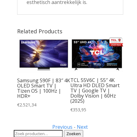
esthetisch aantrekkelijk is.
Related Products
S | 48”
 Smart
HD
25 |
TCL 55V6C | 55″ 4K
Samsung S90F | 83″ 4K
nclusief
Ultra HD DLED Smart
OLED Smart TV |
TV | Google TV |
Tizen OS | 100Hz |
Dolby Vision | 60Hz
HDR+
(2025)
€
2.521,34
€
353,95
Previous
-
Next
Zoeken
Zoeken