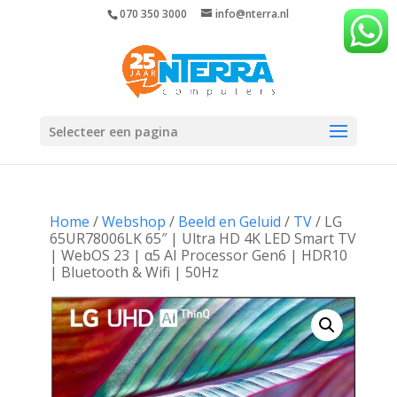
070 350 3000
info@nterra.nl
Selecteer een pagina
Home
/
Webshop
/
Beeld en Geluid
/
TV
/ LG
65UR78006LK 65″ | Ultra HD 4K LED Smart TV
| WebOS 23 | α5 AI Processor Gen6 | HDR10
| Bluetooth & Wifi | 50Hz