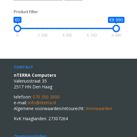
naar:
Product Filter
€0
€8 990
0
2 248
4 495
6 743
8 990
CONTACT
nTERRA Computers
Valeriusstraat 35
2517 HN Den Haag
telefoon:
070 350 3000
e-mail:
info@nterra.nl
Algemene voorwaarden/retourecht:
Voorwaarden
KvK Haaglanden: 27307264
Openingstijden: