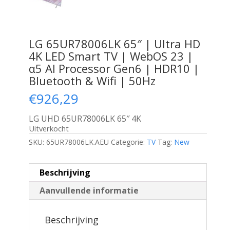
LG 65UR78006LK 65″ | Ultra HD
4K LED Smart TV | WebOS 23 |
α5 AI Processor Gen6 | HDR10 |
Bluetooth & Wifi | 50Hz
€
926,29
LG UHD 65UR78006LK 65″ 4K
Uitverkocht
SKU:
65UR78006LK.AEU
Categorie:
TV
Tag:
New
Beschrijving
Aanvullende informatie
Beschrijving