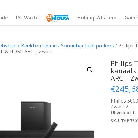
ade
PC-Wacht
Hulp op Afstand
Gami
ebshop
/
Beeld en Geluid
/
Soundbar luidsprekers
/ Philips
th & HDMI ARC | Zwart
Philips 
kanaals
ARC | Z
€
245,6
Philips 500
Zwart 2.
Uitverkocht
SKU:
TAB530