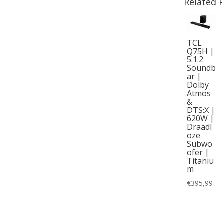
Related 
TCL
Q75H |
5.1.2
Soundb
ar |
Dolby
Atmos
&
DTS:X |
620W |
Draadl
oze
Subwo
ofer |
Titaniu
m
€
395,99