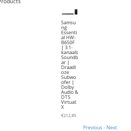
Products
Samsu
ng
Essenti
al HW-
B650F
| 3.1-
kanaals
Soundb
ar |
Draadl
oze
Subwo
ofer |
Dolby
Audio &
DTS
Virtual:
X
€
212,85
Previous
-
Next