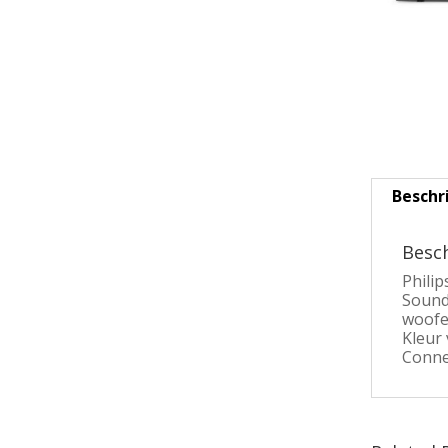
Beschr
Besch
Phili
Sound
woofe
Kleur
Conne