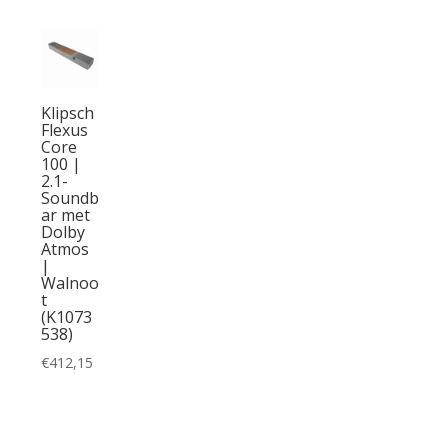
Klipsch
Flexus
Core
100 |
2.1-
Soundb
ar met
Dolby
Atmos
|
Walnoo
t
(K1073
538)
€
412,15