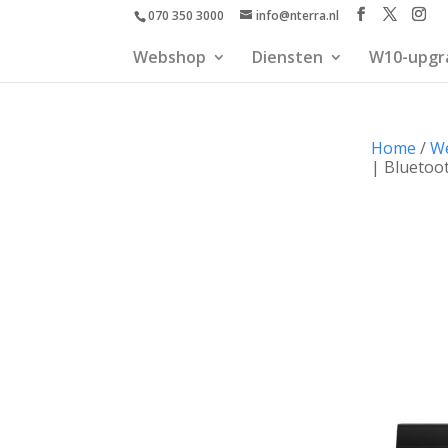
070 350 3000
info@nterra.nl
Webshop
Diensten
W10-upgr
Home
/
W
| Bluetoo