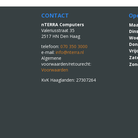
CONTACT
Ope
nTERRA Computers
M
Valeriusstraat 35
Din
2517 HN Den Haag
Woe
Don
telefoon:
070 350 3000
Vri
e-mail:
info@nterra.nl
Zat
Algemene
voorwaarden/retourecht:
Zon
Voorwaarden
KvK Haaglanden: 27307264