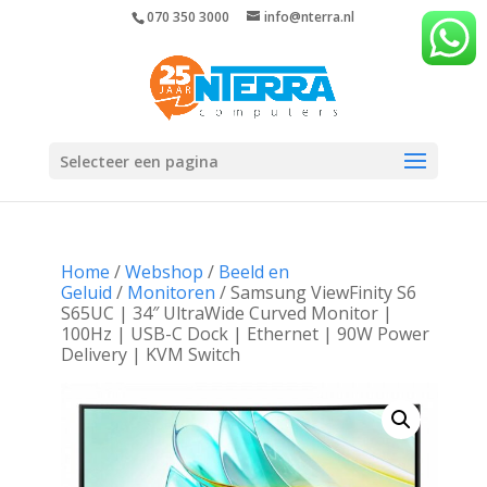
070 350 3000
info@nterra.nl
Selecteer een pagina
Home
/
Webshop
/
Beeld en
Geluid
/
Monitoren
/ Samsung ViewFinity S6
S65UC | 34″ UltraWide Curved Monitor |
100Hz | USB-C Dock | Ethernet | 90W Power
Delivery | KVM Switch