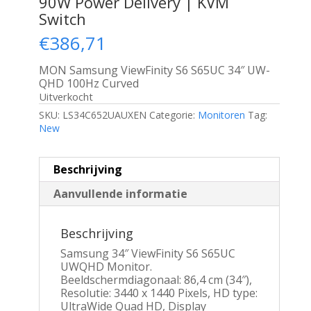
90W Power Delivery | KVM
Switch
€
386,71
MON Samsung ViewFinity S6 S65UC 34″ UW-
QHD 100Hz Curved
Uitverkocht
SKU:
LS34C652UAUXEN
Categorie:
Monitoren
Tag:
New
Beschrijving
Aanvullende informatie
Beschrijving
Samsung 34″ ViewFinity S6 S65UC
UWQHD Monitor.
Beeldschermdiagonaal: 86,4 cm (34″),
Resolutie: 3440 x 1440 Pixels, HD type:
UltraWide Quad HD, Display