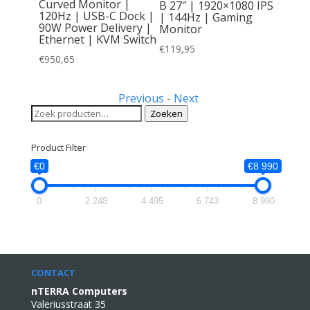
Curved Monitor |
B 27″ | 1920×1080 IPS
z |
120Hz | USB-C Dock |
| 144Hz | Gaming
ort en
90W Power Delivery |
Monitor
Ethernet | KVM Switch
€
119,95
€
950,65
Previous
-
Next
Zoeken
Zoeken
naar:
Product Filter
€0
€8 990
0
2 248
4 495
6 743
8 990
CONTACT
nTERRA Computers
Valeriusstraat 35