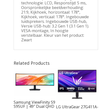
technologie: LCD, Responstijd: 5 ms,
Oorspronkelijke beeldverhouding:
21:9, Kijkhoek, horizontaal: 178°,
Kijkhoek, verticaal: 178°. Ingebouwde
luidsprekers. Ingebouwde USB-hub,
Versie USB-hub: 3.2 Gen 1 (3.1 Gen 1).
VESA-montage, In hoogte
verstelbaar. Kleur van het product:
Zwart
Related Products
Samsung ViewFinity S9
HM |
S95UF | 49″ Dual QHD
LG UltraGear 27G411A-