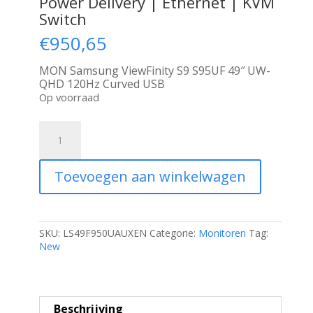
Power Delivery | Ethernet | KVM
Switch
€
950,65
MON Samsung ViewFinity S9 S95UF 49″ UW-
QHD 120Hz Curved USB
Op voorraad
Samsung
ViewFinity
S9
S95UF
Toevoegen aan winkelwagen
|
49"
Dual
QHD
Curved
SKU:
LS49F950UAUXEN
Categorie:
Monitoren
Tag:
Monitor
New
|
120Hz
|
USB-
Beschrijving
C