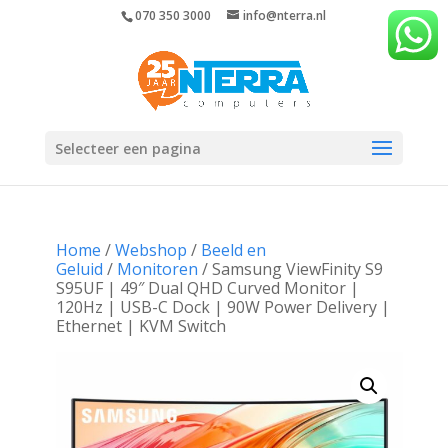
070 350 3000
info@nterra.nl
Selecteer een pagina
Home
/
Webshop
/
Beeld en
Geluid
/
Monitoren
/ Samsung ViewFinity S9
S95UF | 49″ Dual QHD Curved Monitor |
120Hz | USB-C Dock | 90W Power Delivery |
Ethernet | KVM Switch