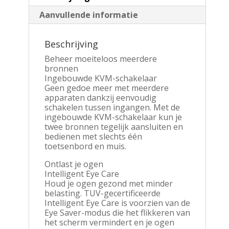
Dock
Aanvullende informatie
|
90W
Power
Beschrijving
Delivery
|
Beheer moeiteloos meerdere
Ethernet
bronnen
|
Ingebouwde KVM-schakelaar
KVM
Geen gedoe meer met meerdere
Switch
apparaten dankzij eenvoudig
aantal
schakelen tussen ingangen. Met de
ingebouwde KVM-schakelaar kun je
twee bronnen tegelijk aansluiten en
bedienen met slechts één
toetsenbord en muis.
Ontlast je ogen
Intelligent Eye Care
Houd je ogen gezond met minder
belasting. TUV-gecertificeerde
Intelligent Eye Care is voorzien van de
Eye Saver-modus die het flikkeren van
het scherm vermindert en je ogen