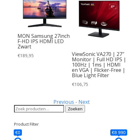
MON Samsung 27inch
 24″ |
F-HD IPS HDMI LED
GA IPS
Zwart
I &
ViewSonic VA270 | 27″
€
189,95
Monitor | Full HD IPS |
100Hz | 1ms | HDMI
ti-
en VGA | Flicker-Free |
Blue Light Filter
€
106,75
Previous
-
Next
Zoeken
Zoeken
naar:
Product Filter
€0
€8 990