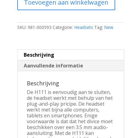
Toevoegen aan winkelwagen
Ear
Bedrade
3,5mm
Koptelefoon
met
SKU:
981-000593
Categorie:
Headsets
Tag:
New
Microfoon
|
Grijs
aantal
Beschrijving
Aanvullende informatie
Beschrijving
De H111 is eenvoudig aan te sluiten,
de headset werkt met behulp van het
plug-and-play pricipe. De headset
werkt met bijna alle computers,
tablets en smartphones. Enige
voorwaarde is dat dat het divice moet
beschikken over een 3.5 mm audio-
aansluiting. Met de H111 kan