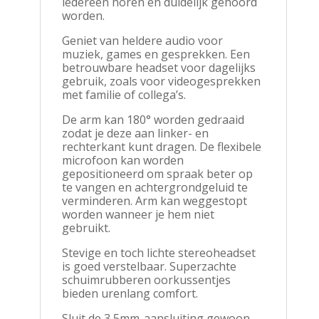
iedereen horen en duidelijk gehoord
worden.
Geniet van heldere audio voor
muziek, games en gesprekken. Een
betrouwbare headset voor dagelijks
gebruik, zoals voor videogesprekken
met familie of collega’s.
De arm kan 180° worden gedraaid
zodat je deze aan linker- en
rechterkant kunt dragen. De flexibele
microfoon kan worden
gepositioneerd om spraak beter op
te vangen en achtergrondgeluid te
verminderen. Arm kan weggestopt
worden wanneer je hem niet
gebruikt.
Stevige en toch lichte stereoheadset
is goed verstelbaar. Superzachte
schuimrubberen oorkussentjes
bieden urenlang comfort.
Sluit de 3,5mm-aansluiting gewoon