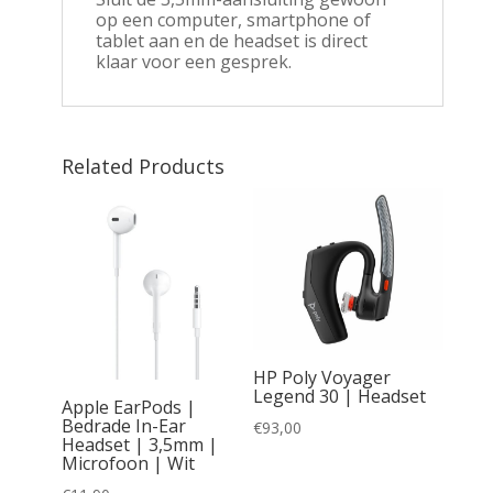
op een computer, smartphone of
tablet aan en de headset is direct
klaar voor een gesprek.
Related Products
HP Poly Voyager
Legend 30 | Headset
5 |
Apple EarPods |
ar
Bedrade In-Ear
€
93,00
| RF |
Headset | 3,5mm |
| 2e
Microfoon | Wit