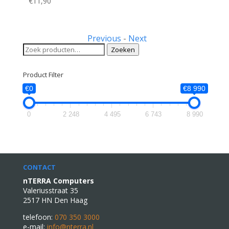
€
11,90
Previous
-
Next
Zoeken
Zoeken
naar:
Product Filter
€0
€8 990
0
2 248
4 495
6 743
8 990
CONTACT
nTERRA Computers
Valeriusstraat 35
2517 HN Den Haag
telefoon:
070 350 3000
e-mail:
info@nterra.nl