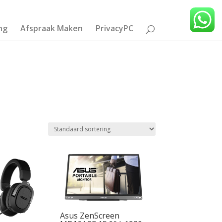
ng
Afspraak Maken
PrivacyPC
Asus ZenScreen