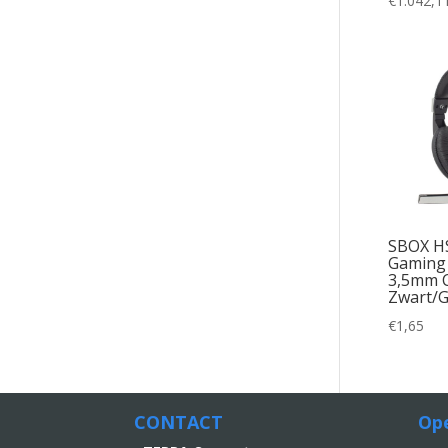
€
1.042,1
SBOX HS
Gaming
3,5mm C
Zwart/G
€
1,65
CONTACT
Ope