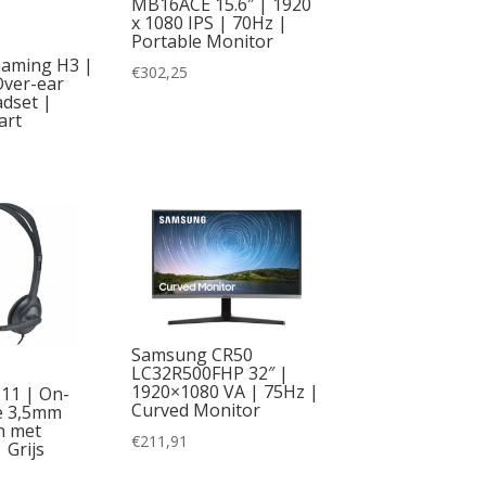
MB16ACE 15.6″ | 1920
x 1080 IPS | 70Hz |
Portable Monitor
aming H3 |
€
302,25
Over-ear
dset |
art
Samsung CR50
LC32R500FHP 32″ |
1920×1080 VA | 75Hz |
11 | On-
Curved Monitor
e 3,5mm
n met
€
211,91
 Grijs