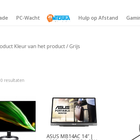
ade
PC-Wacht
Hulp op Afstand
Gami
oduct Kleur van het product / Grijs
10 resultaten
€1 043
262
522
783
1 043
ASUS MB14AC 14″ |