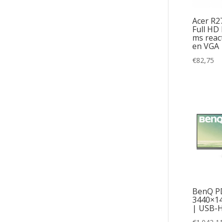
Acer R2
Full HD 
ms reac
en VGA 
€
82,75
BenQ P
3440×14
| USB-H