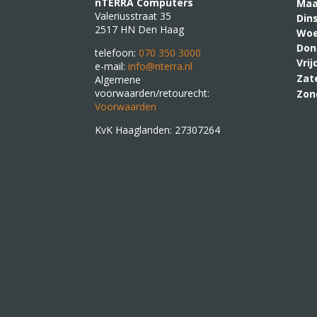
nTERRA Computers
M
Valeriusstraat 35
Din
2517 HN Den Haag
Woe
Don
telefoon:
070 350 3000
Vri
e-mail:
info@nterra.nl
Zat
Algemene
voorwaarden/retourecht:
Zon
Voorwaarden
KvK Haaglanden: 27307264