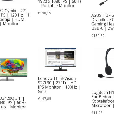
1920 x 1080 IPS | 60Hz
| Portable Monitor
72 Gymix | 27”
€
190,19
IPS | 120 Hz | 1
ASUS TUF G
tietijd | HDMI
Draadloze 
| Monitor
Gaming Hea
USB-C | Zw
€
136,89
Lenovo ThinkVision
S27i 30 | 27″ Full HD
IPS Monitor | 100Hz |
Grijs
Logitech H1
Ear Bedrad
D3420Q 34” |
€
147,85
Koptelefoo
40 IPS | 60Hz
Microfoon |
ub | Monitor
€
11,95