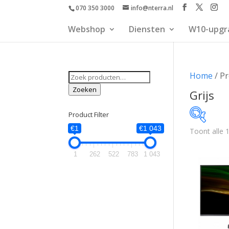
070 350 3000
info@nterra.nl
Webshop
Diensten
W10-upgr
Zoeken
Home
/ Pr
naar:
Zoeken
Grijs
Product Filter
€1
€1 043
Toont alle 
€1
1
262
522
783
1 043
1