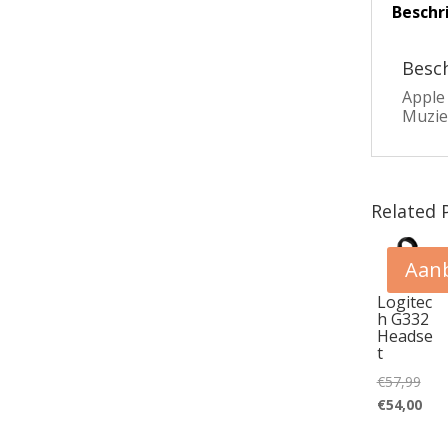
Beschr
Besch
Apple
Muziek
Related 
Aanb
Logitec
h G332
Headse
t
Oors
€
57,99
prijs
Huid
€
54,00
was
prijs