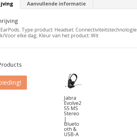
ijving
Aanvullende informatie
rijving
 EarPods. Type product: Headset. Connectiviteitstechnologie
/Voor elke dag, Kleur van het product: Wit
Products
ieding!
Jabra
Evolve2
55 MS
Stereo
pronkelijke
|
ige
Blueto
oth &
:
USB-A