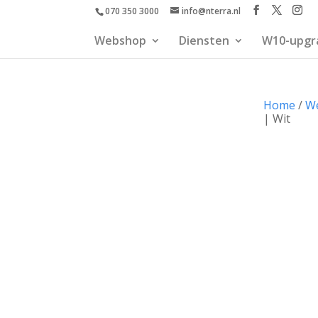
070 350 3000
info@nterra.nl
Webshop
Diensten
W10-upgr
Home
/
W
| Wit