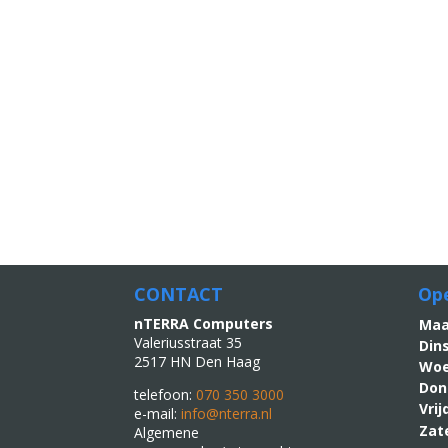
€57,
is:
€54,
CONTACT
Ope
nTERRA Computers
M
Valeriusstraat 35
Din
2517 HN Den Haag
Woe
Don
telefoon:
070 350 3000
Vri
e-mail:
info@nterra.nl
Zat
Algemene