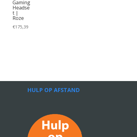
Gaming
Headse
t |
Roze
€
175,39
HULP OP AFSTAND