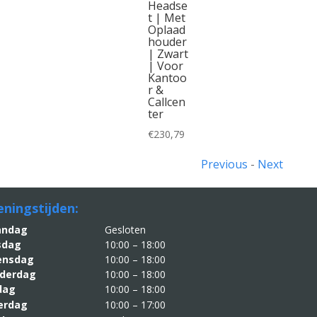
99.
Headse
t | Met
00.
Oplaad
houder
| Zwart
| Voor
Kantoo
r &
Callcen
ter
€
230,79
Previous
-
Next
ningstijden:
aandag
Gesloten
sdag
10:00 – 18:00
nsdag
10:00 – 18:00
derdag
10:00 – 18:00
jdag
10:00 – 18:00
erdag
10:00 – 17:00