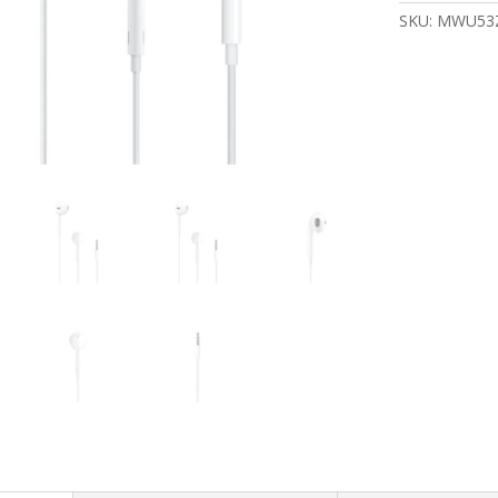
Ear
SKU:
MWU53
Headset
|
3,5mm
|
Microfoon
|
Wit
aantal