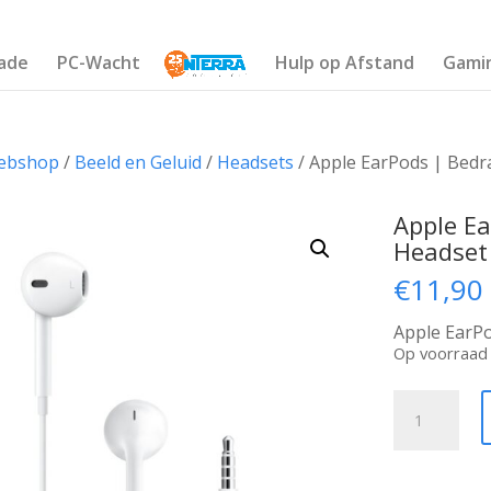
ade
PC-Wacht
Hulp op Afstand
Gami
ebshop
/
Beeld en Geluid
/
Headsets
/ Apple EarPods | Bedr
Apple Ea
Headset
€
11,90
Apple EarP
Op voorraad
Apple
EarPods
|
Bedrade
In-