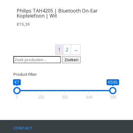
Philips TAH4205 | Bluetooth On-Ear
Koptelefoon | Wit
€
19,39
1
2
→
Zoeken
Zoeken
naar:
Product Filter
€7
€595
7
154
301
448
595
CONTACT