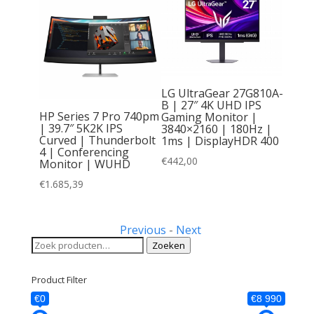
LG UltraGear 27G810A-
B | 27″ 4K UHD IPS
HP Series 7 Pro 740pm
Gaming Monitor |
| 39.7″ 5K2K IPS
3840×2160 | 180Hz |
2PMG |
Curved | Thunderbolt
1ms | DisplayHDR 400
4 | Conferencing
z |
€
442,00
Monitor | WUHD
| Zwart
€
1.685,39
Previous
-
Next
Zoeken
Zoeken
naar:
Product Filter
€0
€8 990