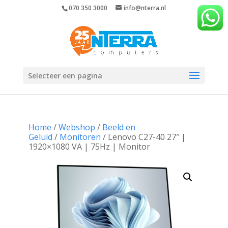
070 350 3000
info@nterra.nl
Selecteer een pagina
Home
/
Webshop
/
Beeld en
Geluid
/
Monitoren
/ Lenovo C27-40 27″ |
1920×1080 VA | 75Hz | Monitor