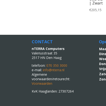
| Zwart
€
205,15
CONTACT
Ope
nTERRA Computers
M
Valeriusstraat 35
Din
2517 HN Den Haag
Woe
Don
telefoon:
070 350 3000
Vri
e-mail:
info@nterra.nl
Zat
Algemene
voorwaarden/retourecht:
Zon
Voorwaarden
KvK Haaglanden: 27307264