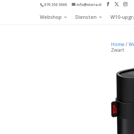
070 350 3000
info@nterra.nl
Webshop
Diensten
W10-upgr
Home
/
W
Zwart