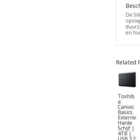
Besch
De Si
opslag
duurz
en hu
Related 
Toshib
a
Canvio
Basics
Externe
Harde
Schijf |
4TB |
USB 3.2