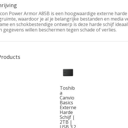
rijving
licon Power Armor A85B is een hoogwaardige externe harde s
ruimte, waardoor je al je belangrijke bestanden en media ve
ame en schokbestendige ontwerp is deze harde schijf ideaa
n gegevens willen beschermen tegen schade of verlies.
Products
Toshib
a
Canvio
Basics
Externe
Harde
Schijf |
2TB |
USB 3.2