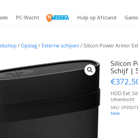
ade
PC-Wacht
Hulp op Afstand
Gami
ebshop
/
Opslag
/
Externe schijven
/ Silicon Power Armor Ext
Silicon 
Schijf |
€
372,5
HDD Ext. Si
Uitverkocht
SKU:
SP050T
New