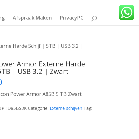
ng
Afspraak Maken
PrivacyPC
erne Harde Schijf | 5TB | USB 3.2 |
Power Armor Externe Harde
 5TB | USB 3.2 | Zwart
0
licon Power Armor A85B 5 TB Zwart
BPHD85BS3K
Categorie:
Externe schijven
Tag: