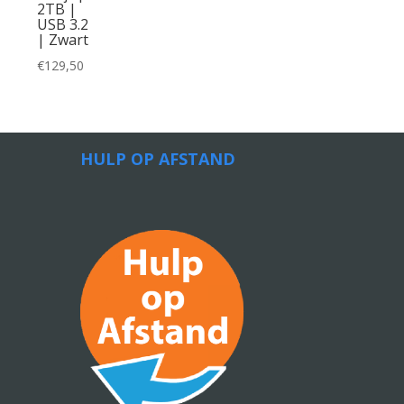
2TB |
USB 3.2
| Zwart
€
129,50
HULP OP AFSTAND