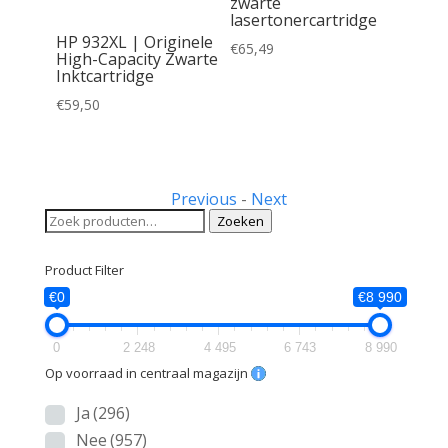
zwarte
lasertonercartridge
HP 932XL | Originele
€
65,49
High-Capacity Zwarte
Inktcartridge
inele
ele
€
59,50
Previous
-
Next
Zoeken
Zoeken
naar:
Product Filter
€0
€8 990
0
2 248
4 495
6 743
8 990
Op voorraad in centraal magazijn
Ja
(296)
Nee
(957)