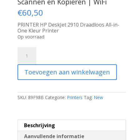
Scannen en Kopiëren | WiFi
€
60,50
PRINTER HP DeskJet 2910 Draadloos All-in-
One Kleur Printer
Op voorraad
HP
DeskJet
2910
|
Toevoegen aan winkelwagen
All-
in-
One
Kleurenprinter
|
SKU:
89F98B
Categorie:
Printers
Tag:
New
Printen,
Scannen
en
Kopiëren
Beschrijving
|
WiFi
Aanvullende informatie
aantal