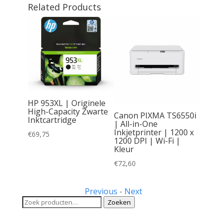
Related Products
HP 953XL | Originele
High-Capacity Zwarte
Canon PIXMA TS6550i
Inktcartridge
inele
| All-in-One
Zwarte
Inkjetprinter | 1200 x
€
69,75
1200 DPI | Wi-Fi |
Kleur
€
72,60
Previous
-
Next
Zoeken
Zoeken
naar: