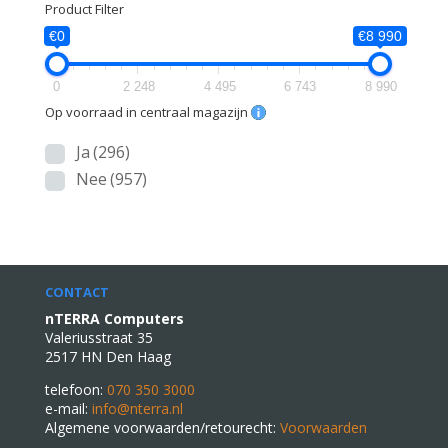
Product Filter
€0
€8 990
0
2 248
4 495
6 743
8 990
Op voorraad in centraal magazijn
Ja
(296)
Nee
(957)
CONTACT
nTERRA Computers
Valeriusstraat 35
2517 HN Den Haag
telefoon:
070 350 3000
e-mail:
info@nterra.nl
Algemene voorwaarden/retourecht:
Voorwaarden