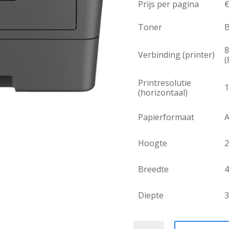
Prijs per pagina
Toner
8
Verbinding (printer)
(
Printresolutie
1
(horizontaal)
Papierformaat
A
Hoogte
Breedte
Diepte
Brother