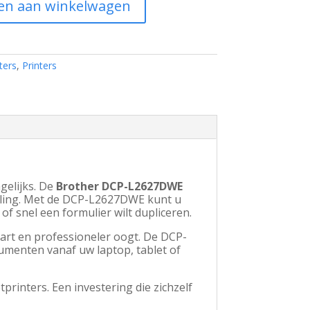
en aan winkelwagen
ters
,
Printers
gelijks. De
Brother DCP-L2627DWE
illing. Met de DCP-L2627DWE kunt u
f snel een formulier wilt dupliceren.
aart en professioneler oogt. De DCP-
umenten vanaf uw laptop, tablet of
printers. Een investering die zichzelf