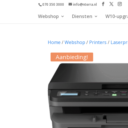
070 350 3000
info@nterra.nl
Webshop
Diensten
W10-upgr
Home
/
Webshop
/
Printers
/
Laserpr
Aanbieding!