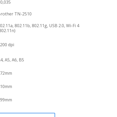
€
0,035
Brother TN-2510
02.11a, 802.11b, 802.11g, USB 2.0, Wi-Fi 4
802.11n)
200 dpi
4, A5, A6, B5
272mm
410mm
399mm