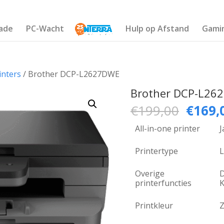
ade
PC-Wacht
Hulp op Afstand
Gami
inters
/ Brother DCP-L2627DWE
Brother DCP-L26
Oorspr
€
199,00
€
169,
prijs
was:
All-in-one printer
J
€199,
Printertype
L
Overige
D
printerfuncties
K
Printkleur