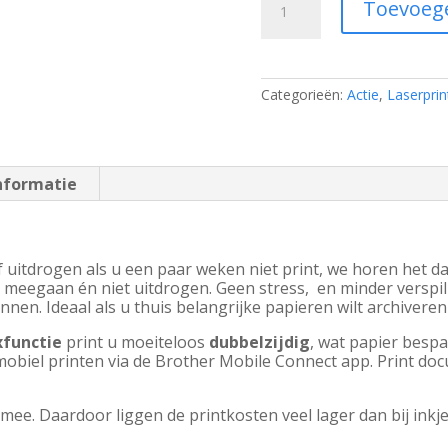
Toevoeg
DCP-
L2627DWE
aantal
Categorieën:
Actie
,
Laserprin
nformatie
of uitdrogen als u een paar weken niet print, we horen het da
er meegaan én niet uitdrogen. Geen stress, en minder versp
n. Ideaal als u thuis belangrijke papieren wilt archiveren o
functie
print u moeiteloos
dubbelzijdig
, wat papier besp
obiel printen via de Brother Mobile Connect app. Print doc
mee. Daardoor liggen de printkosten veel lager dan bij inkjet