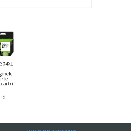
 304XL
ginele
arte
tcartri
e
,15