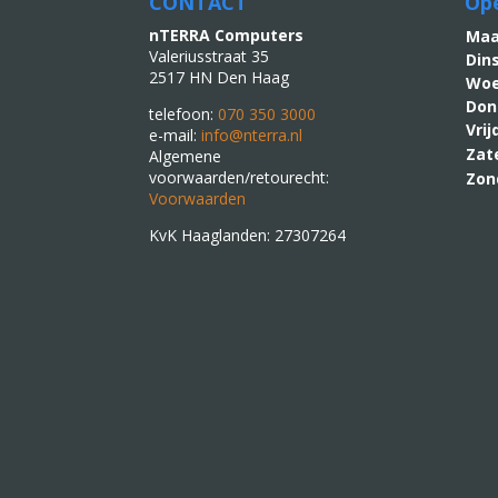
CONTACT
Ope
nTERRA Computers
M
Valeriusstraat 35
Din
2517 HN Den Haag
Woe
Don
telefoon:
070 350 3000
Vri
e-mail:
info@nterra.nl
Zat
Algemene
voorwaarden/retourecht:
Zon
Voorwaarden
KvK Haaglanden: 27307264