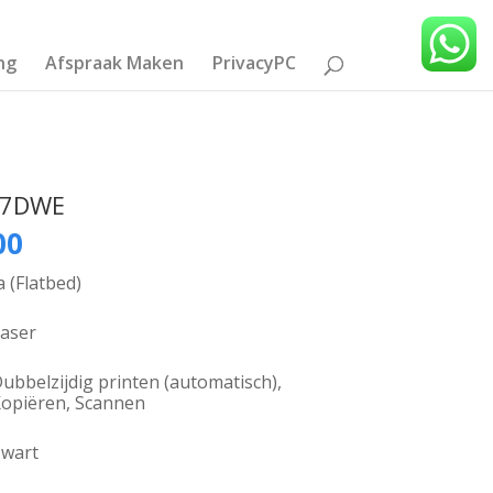
ng
Afspraak Maken
PrivacyPC
27DWE
onkelijke
Huidige
00
prijs
is:
a (Flatbed)
00.
€169,00.
aser
ubbelzijdig printen (automatisch),
opiëren, Scannen
Zwart