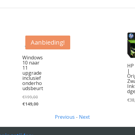
Aanbieding!
Windows
10 naar
HP
11
|
upgrade
Ori
inclusief
Zw
onderho
Ink
udsbeurt
dg
Oorspronkelijke
€
199,00
€
38
prijs
Huidige
€
149,00
was:
prijs
Previous
-
Next
€199,00.
is:
€149,00.