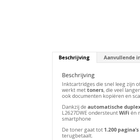
Beschrijving
Aanvullende i
Beschrijving
Inktcartridges die snel leeg zijn 
werkt met
toners
, die veel lang
ook documenten kopiëren en scanne
Dankzij de
automatische duplex
L2627DWE ondersteunt
WiFi
én m
smartphone
De toner gaat tot
1.200 pagina’s
terugbetaalt.