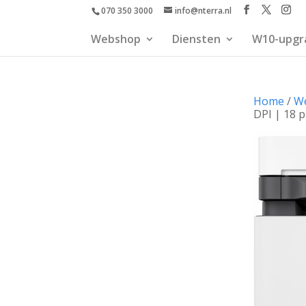
070 350 3000
info@nterra.nl
Webshop
Diensten
W10-upgr
Home
/
W
DPI | 18 p