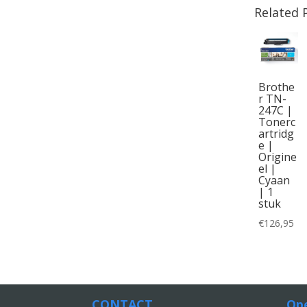
Related 
Brothe
r TN-
247C |
Tonerc
artridg
e |
Origine
el |
Cyaan
| 1
stuk
€
126,95
CONTACT
Ope