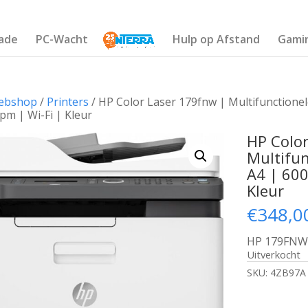
ade
PC-Wacht
Hulp op Afstand
Gami
ebshop
/
Printers
/ HP Color Laser 179fnw | Multifunctionel
pm | Wi-Fi | Kleur
HP Colo
Multifun
A4 | 600
Kleur
€
348,0
HP 179FNW /
Uitverkocht
SKU:
4ZB97A