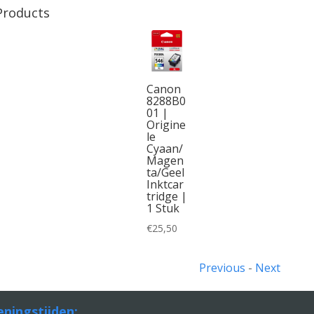
Products
Canon
8288B0
01 |
Origine
le
Cyaan/
Magen
ta/Geel
Inktcar
tridge |
1 Stuk
€
25,50
Previous
-
Next
ningstijden: