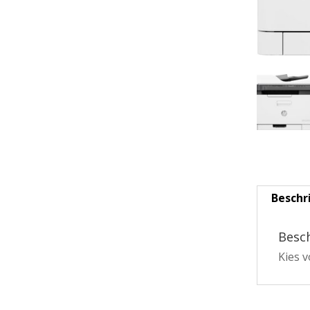
Beschr
Besch
Kies v