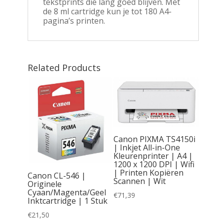
tekstprints die lang goed blijven. Met
de 8 ml cartridge kun je tot 180 A4-
pagina’s printen.
Related Products
Canon PIXMA TS4150i
| Inkjet All-in-One
Kleurenprinter | A4 |
 All-in-
1200 x 1200 DPI | Wifi
fi |
| Printen Kopiëren
Canon CL-546 |
inten |
Scannen | Wit
Originele
 | A4 |
Cyaan/Magenta/Geel
€
71,39
Inktcartridge | 1 Stuk
€
21,50