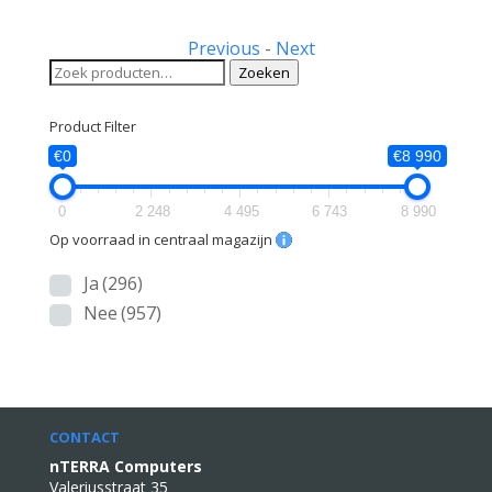
Previous
-
Next
Zoeken
Zoeken
naar:
Product Filter
€0
€8 990
0
2 248
4 495
6 743
8 990
Op voorraad in centraal magazijn
Ja
(296)
Nee
(957)
CONTACT
nTERRA Computers
Valeriusstraat 35