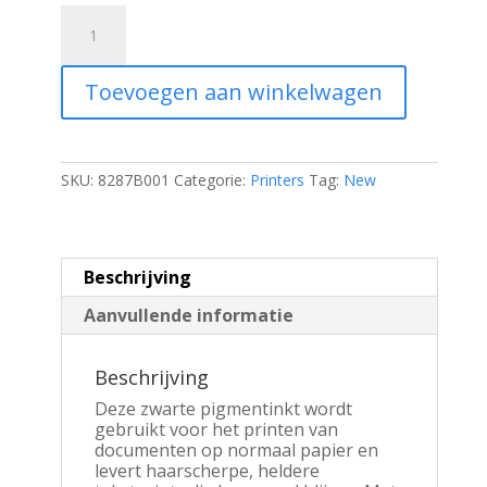
Canon
PG-
545
|
Toevoegen aan winkelwagen
Originele
Zwarte
Inktcartridge
|
1
SKU:
8287B001
Categorie:
Printers
Tag:
New
Stuk
aantal
Beschrijving
Aanvullende informatie
Beschrijving
Deze zwarte pigmentinkt wordt
gebruikt voor het printen van
documenten op normaal papier en
levert haarscherpe, heldere