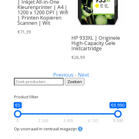
| Inkjet All-in-One
Kleurenprinter | A4 |
1200 x 1200 DPI | Wifi
| Printen Kopiëren
Scannen | Wit
€
71,39
inele
HP 933XL | Originele
Cyaan
High-Capacity Gele
Inktcartridge
€
26,99
Previous
-
Next
Zoeken
Zoeken
naar:
Product Filter
€0
€8 990
0
2 248
4 495
6 743
8 990
Op voorraad in centraal magazijn