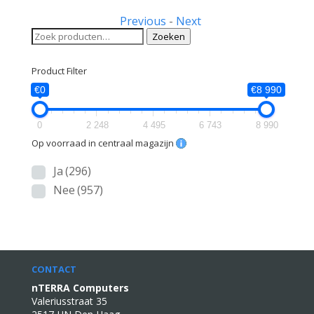
Previous
-
Next
Zoeken
Zoeken
naar:
Product Filter
€0
€8 990
0
2 248
4 495
6 743
8 990
Op voorraad in centraal magazijn
Ja
(296)
Nee
(957)
CONTACT
nTERRA Computers
Valeriusstraat 35