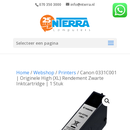
070 350 3000
info@nterra.nl
Selecteer een pagina
Home
/
Webshop
/
Printers
/ Canon 0331C001
| Originele High (XL) Rendement Zwarte
Inktcartridge | 1 Stuk