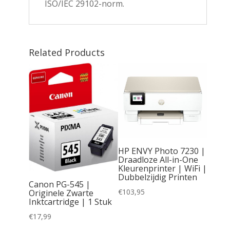
ISO/IEC 29102-norm.
Related Products
HP ENVY Photo 7230 |
Draadloze All-in-One
7BK |
Kleurenprinter | WiFi |
 |
Dubbelzijdig Printen
rt | 1
Canon PG-545 |
€
103,95
Originele Zwarte
Inktcartridge | 1 Stuk
€
17,99