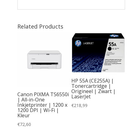
Related Products
HP 55A (CE255A) |
Tonercartridge |
 7230 |
Origineel | Zwart |
n-One
Canon PIXMA TS6550i
LaserJet
| WiFi |
| All-in-One
inten
Inkjetprinter | 1200 x
€
218,99
1200 DPI | Wi-Fi |
Kleur
€
72,60