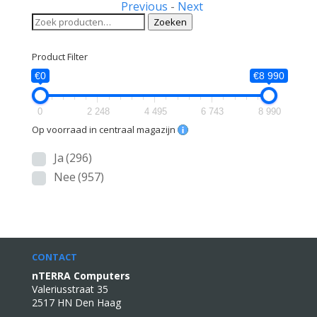
Previous
-
Next
Zoeken
Zoeken
naar:
Product Filter
€0
€8 990
0
2 248
4 495
6 743
8 990
Op voorraad in centraal magazijn
Ja
(296)
Nee
(957)
CONTACT
nTERRA Computers
Valeriusstraat 35
2517 HN Den Haag