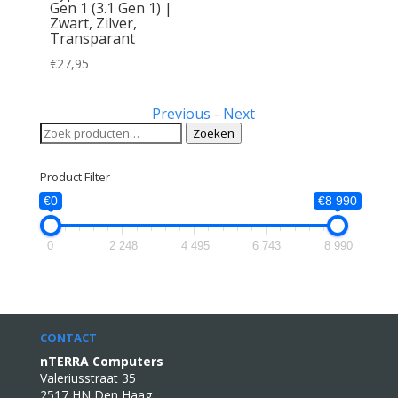
Gen 1 (3.1 Gen 1) |
Zwart, Zilver,
Transparant
€
27,95
Previous
-
Next
Zoeken
Zoeken
naar:
Product Filter
€0
€8 990
0
2 248
4 495
6 743
8 990
CONTACT
nTERRA Computers
Valeriusstraat 35
2517 HN Den Haag