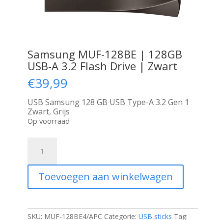
Samsung MUF-128BE | 128GB
USB-A 3.2 Flash Drive | Zwart
€
39,99
USB Samsung 128 GB USB Type-A 3.2 Gen 1
Zwart, Grijs
Op voorraad
Samsung
MUF-
128BE
|
Toevoegen aan winkelwagen
128GB
USB-
A
3.2
Flash
SKU:
MUF-128BE4/APC
Categorie:
USB sticks
Tag: