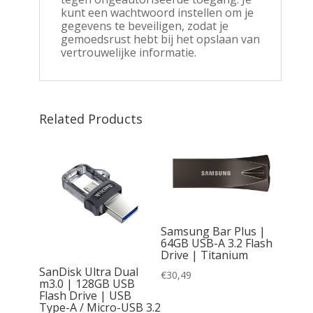
kunt een wachtwoord instellen om je
gegevens te beveiligen, zodat je
gemoedsrust hebt bij het opslaan van
vertrouwelijke informatie.
Related Products
Samsung Bar Plus |
64GB USB-A 3.2 Flash
Drive | Titanium
raveler
SanDisk Ultra Dual
€
30,49
 USB-A
m3.0 | 128GB USB
 Zilver
Flash Drive | USB
Type-A / Micro-USB 3.2