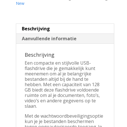
Drive
New
|
Zwart
aantal
Beschrijving
Aanvullende informatie
Beschrijving
Een compacte en stijlvolle USB-
flashdrive die je gemakkelijk kunt
meenemen om al je belangrijke
bestanden altijd bij de hand te
hebben. Met een capaciteit van 128
GB biedt deze flashdrive voldoende
ruimte om al je documenten, foto’s,
video’s en andere gegevens op te
slaan.
Met de wachtwoordbeveiligingsoptie
kun je je bestanden beschermen
tegen ongeautoriseerde toegang. Je