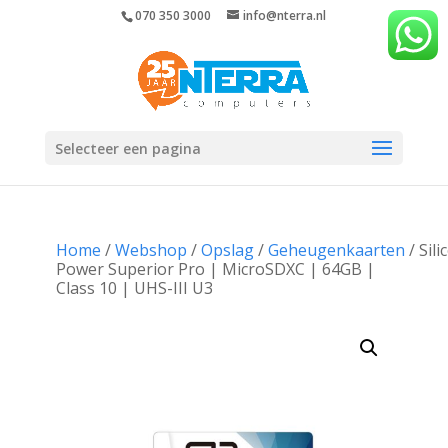
070 350 3000
info@nterra.nl
Selecteer een pagina
Home
/
Webshop
/
Opslag
/
Geheugenkaarten
/ Sili
Power Superior Pro | MicroSDXC | 64GB |
Class 10 | UHS-III U3