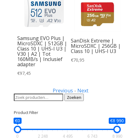
Samsung EVO Plus |
SanDisk Extreme |
MicroSDXC | 512GB |
MicroSDXC | 256GB |
Class 10 | UHS-I U3 |
Class 10 | UHS-I U3
V30 | A2 | Tot
| SDHC
160MB/s | Inclusief
€
70,95
lass 10
adapter
€
97,45
Previous
-
Next
Zoeken
Zoeken
naar:
Product Filter
€0
€8 990
0
2 248
4 495
6 743
8 990