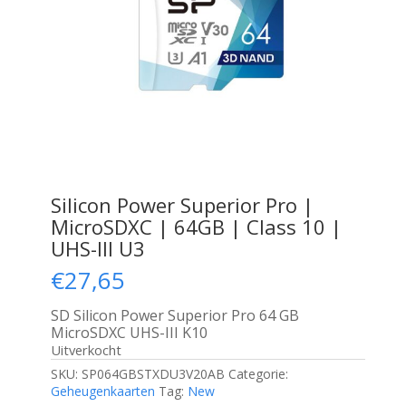
Silicon Power Superior Pro |
MicroSDXC | 64GB | Class 10 |
UHS-III U3
€
27,65
SD Silicon Power Superior Pro 64 GB
MicroSDXC UHS-III K10
Uitverkocht
SKU:
SP064GBSTXDU3V20AB
Categorie:
Geheugenkaarten
Tag:
New