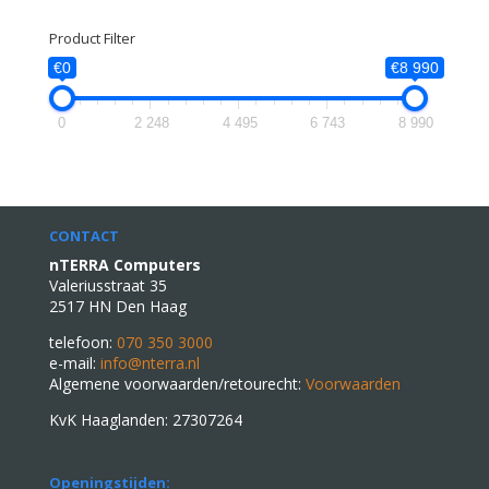
naar:
Product Filter
€0
€8 990
0
2 248
4 495
6 743
8 990
CONTACT
nTERRA Computers
Valeriusstraat 35
2517 HN Den Haag
telefoon:
070 350 3000
e-mail:
info@nterra.nl
Algemene voorwaarden/retourecht:
Voorwaarden
KvK Haaglanden: 27307264
Openingstijden: