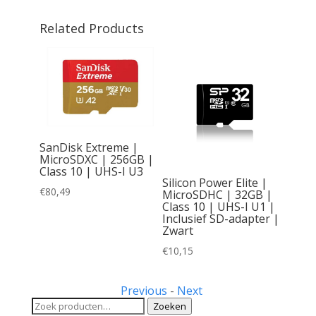
Related Products
lus |
SanDisk Extreme |
12GB |
MicroSDXC | 256GB |
I U3 |
Class 10 | UHS-I U3
Silicon Power Elite |
sief
€
80,49
MicroSDHC | 32GB |
Class 10 | UHS-I U1 |
Inclusief SD-adapter |
Zwart
€
10,15
Previous
-
Next
Zoeken
Zoeken