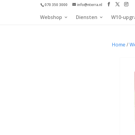
070 350 3000
info@nterra.nl
Webshop
Diensten
W10-upgr
Home
/
W