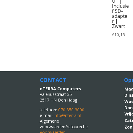
U1 |
Inclusie
f SD-
adapte
r |
Zwart
€
10,15
CONTACT
Ope
nTERRA Computers
M
Valeriusstraat 35
Din
2517 HN Den Haag
Woe
Don
telefoon:
070 350 3000
Vri
e-mail:
info@nterra.nl
Zat
Algemene
voorwaarden/retourecht:
Zon
Voorwaarden