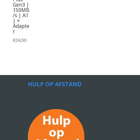
Gen3 |
150MB
/s | A1
| +
Adapte
r
€
24,90
HULP OP AFSTAND