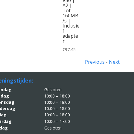
V30 |
A2 |
Tot
160MB
/s |
Inclusie
f
adapte
r
€
97,45
Previous
-
Next
ningstijden:
aandag
Gesloten
sdag
10:00 – 18:00
nsdag
10:00 – 18:00
derdag
10:00 – 18:00
jdag
10:00 – 18:00
erdag
10:00 – 17:00
dag
Gesloten