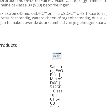
erbroken 4K UHD- en Full HD-video vast te leggen met zijn 
snelheidsklasse 30 (V30) beoordelingen.
sk Extreme® microSDHC™ en microSDXC™ UHS-I-kaarten zij
ratuurbestendig, waterdicht en röntgenbestendig, dus je k
rgen te maken over de duurzaamheid van je geheugenkaart.
Products
Samsu
ng EVO
Plus |
MicroS
DXC |
512GB
| Class
10 |
UHS-I
U3 |