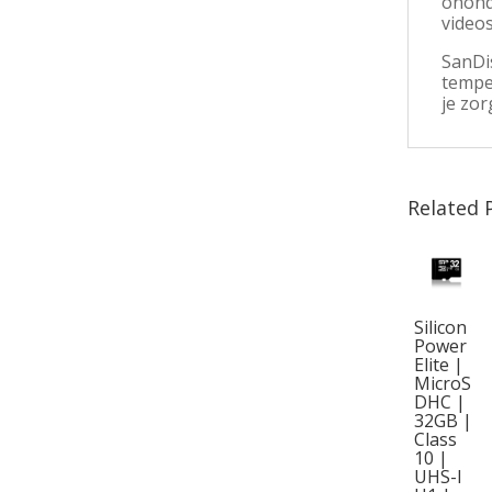
onond
video
SanDi
tempe
je zo
Related 
Silicon
Power
Elite |
MicroS
DHC |
32GB |
Class
10 |
UHS-I