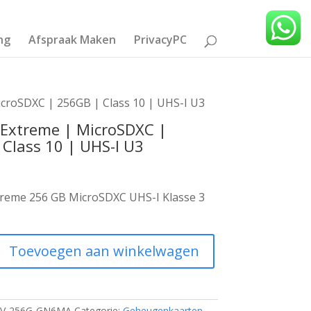
ng
Afspraak Maken
PrivacyPC
croSDXC | 256GB | Class 10 | UHS-I U3
 Extreme | MicroSDXC |
Class 10 | UHS-I U3
treme 256 GB MicroSDXC UHS-I Klasse 3
Toevoegen aan winkelwagen
V-256G-GN6MA
Categorie:
Geheugenkaarten