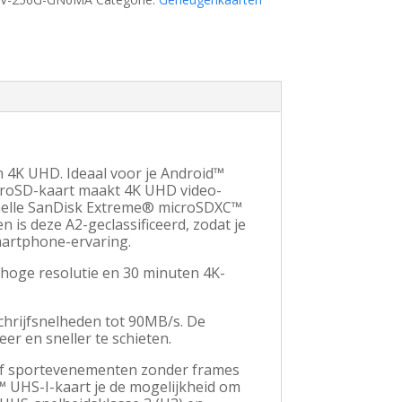
n 4K UHD. Ideaal voor je Android™
croSD-kaart maakt 4K UHD video-
snelle SanDisk Extreme® microSDXC™
 is deze A2-geclassificeerd, zodat je
smartphone-ervaring.
 hoge resolutie en 30 minuten 4K-
chrijfsnelheden tot 90MB/s. De
r en sneller te schieten.
of sportevenementen zonder frames
™ UHS-I-kaart je de mogelijkheid om