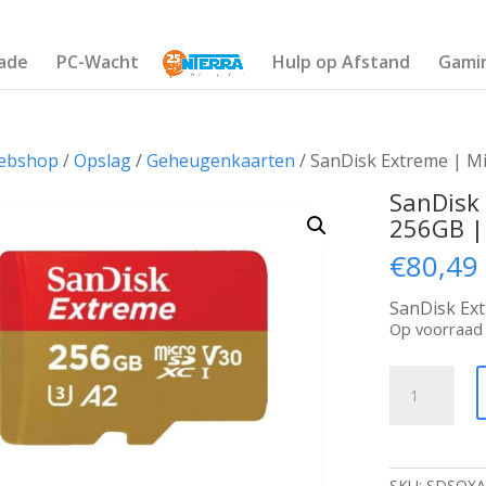
ade
PC-Wacht
Hulp op Afstand
Gami
ebshop
/
Opslag
/
Geheugenkaarten
/ SanDisk Extreme | Mi
SanDisk
256GB | 
€
80,49
SanDisk Ex
Op voorraad
SanDisk
Extreme
|
MicroSDXC
|
256GB
SKU:
SDSQXA