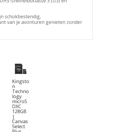
UHS-snelheidsklasse 3 (U3) en
n schokbestendig,
unt van je avonturen genieten zonder
Kingsto
n
Techno
logy
microS
DXC
128GB
|
Canvas
Select
Plus