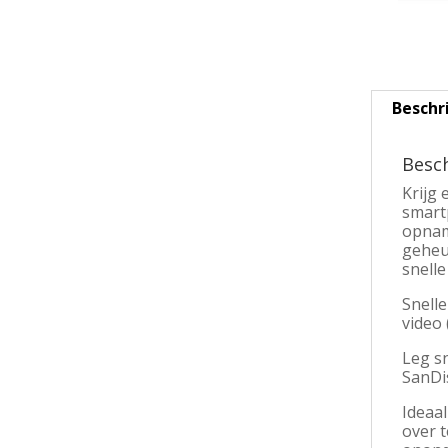
Beschr
Besch
Krijg 
smart
opnam
geheug
snelle
Snell
video 
Leg s
SanDi
Ideaa
over 