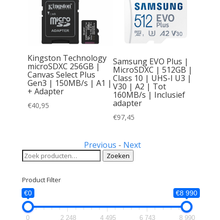
Kingston Technology
Samsung EVO Plus |
microSDXC 256GB |
MicroSDXC | 512GB |
Canvas Select Plus
Class 10 | UHS-I U3 |
Gen3 | 150MB/s | A1 |
V30 | A2 | Tot
| SDHC
+ Adapter
160MB/s | Inclusief
lass 10
adapter
€
40,95
€
97,45
Previous
-
Next
Zoeken
Zoeken
naar:
Product Filter
€0
€8 990
0
2 248
4 495
6 743
8 990