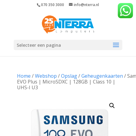
070 350 3000
info@nterra.nl
Selecteer een pagina
Home
/
Webshop
/
Opslag
/
Geheugenkaarten
/ Sa
EVO Plus | MicroSDXC | 128GB | Class 10 |
UHS-I U3