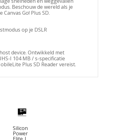
 lage snelheden en weggevallen
odus. Beschouw de wereld als je
de Canvas Go! Plus SD.
rstmodus op je DSLR
 host device. Ontwikkeld met
S-I 104 MB / s-specificatie
MobileLite Plus SD Reader vereist.
Silicon
Power
Elite |