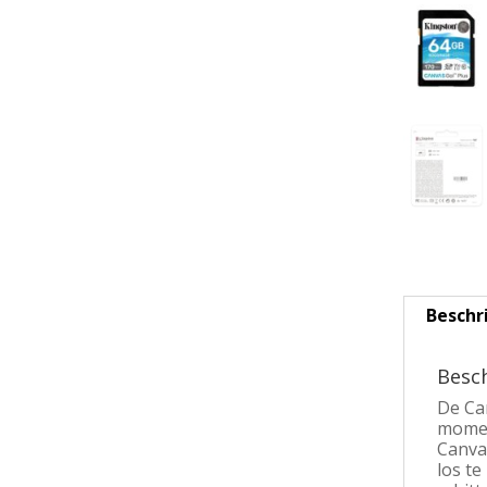
Beschr
Besch
De Can
momen
Canvas
los te