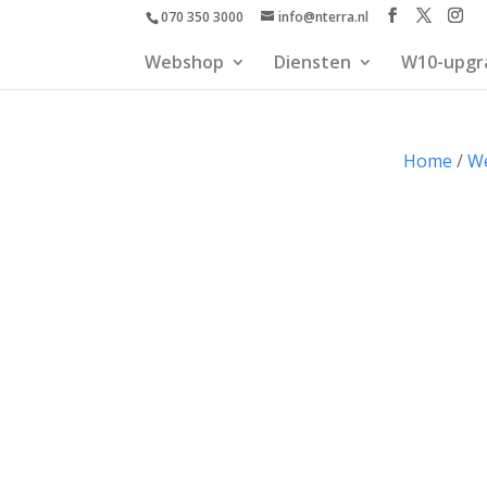
070 350 3000
info@nterra.nl
Webshop
Diensten
W10-upgr
Home
/
W