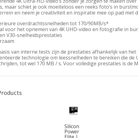
terende 4K Ultra-HD-video’s zonder je zorgen te maken over
, maar schiet je ook moeiteloos een reeks foto’s in burstm
rrein en neem je creativiteit en inspiratie mee op pad met 
erieure overdrachtssnelheden tot 170/90MB/s*
aal voor het opnemen van 4K UHD-video en fotografie in bu
 en V30-snelheidsprestaties
rzaam
asis van interne tests zijn de prestaties afhankelijk van het
enteerde technologie om leessnelheden te bereiken die de UH
hrijden, tot wel 170 MB / s. Voor volledige prestaties is de 
Products
Silicon
Power
Elite |