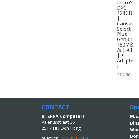
microS
DXC
128GB
|
Canvas
Select
Plus
Gen3 |
150MB
/s | A1
| +
Adapte
r
€
24,90
CONTACT
Ope
nTERRA Computers
M
Valeriusstraat 35
Din
2517 HN Den Haag
Woe
Don
telefoon:
070 350 3000