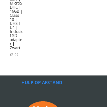
MicroS
DHC |
16GB |
Class
10 |
UHS-I
U1 |
Inclusie
f SD-
adapte
r |
Zwart
€
5,09
HULP OP AFSTAND