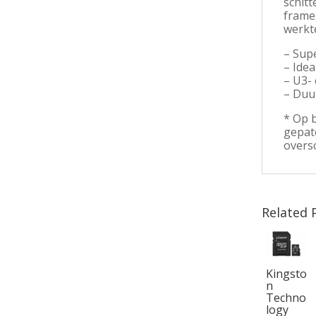
schit
frames
werkte
– Sup
– Ide
– U3-
– Duu
* Op b
gepat
oversc
Related 
Kingsto
n
Techno
logy