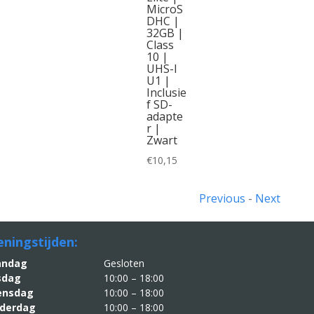
MicroS
DHC |
32GB |
Class
10 |
UHS-I
U1 |
Inclusie
f SD-
adapte
r |
Zwart
€
10,15
Previous
-
Next
ningstijden:
aandag
Gesloten
sdag
10:00 – 18:00
nsdag
10:00 – 18:00
derdag
10:00 – 18:00