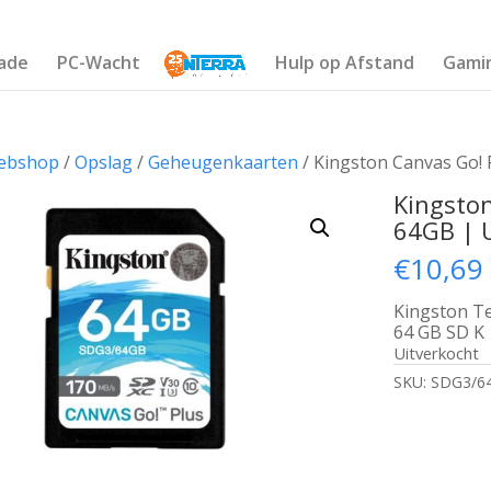
ade
PC-Wacht
Hulp op Afstand
Gami
ebshop
/
Opslag
/
Geheugenkaarten
/ Kingston Canvas Go! 
Kingston
64GB | U
€
10,69
Kingston T
64 GB SD K
Uitverkocht
SKU:
SDG3/6