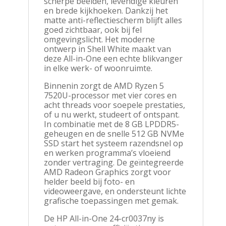
scherpe beelden, levendige kleuren
en brede kijkhoeken. Dankzij het
matte anti-reflectiescherm blijft alles
goed zichtbaar, ook bij fel
omgevingslicht. Het moderne
ontwerp in Shell White maakt van
deze All-in-One een echte blikvanger
in elke werk- of woonruimte.
Binnenin zorgt de AMD Ryzen 5
7520U-processor met vier cores en
acht threads voor soepele prestaties,
of u nu werkt, studeert of ontspant.
In combinatie met de 8 GB LPDDR5-
geheugen en de snelle 512 GB NVMe
SSD start het systeem razendsnel op
en werken programma’s vloeiend
zonder vertraging. De geïntegreerde
AMD Radeon Graphics zorgt voor
helder beeld bij foto- en
videoweergave, en ondersteunt lichte
grafische toepassingen met gemak.
De HP All-in-One 24-cr0037ny is