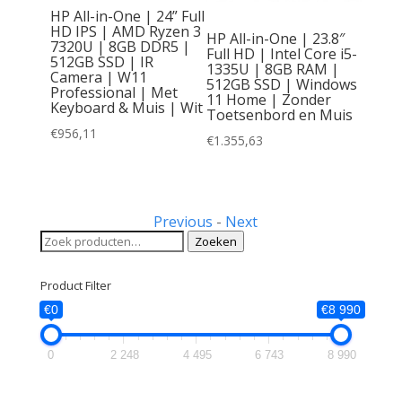
HP All-in-One | 24” Full
HD IPS | AMD Ryzen 3
HP All-in-One | 23.8″
7320U | 8GB DDR5 |
o 50A |
Full HD | Intel Core i5-
512GB SSD | IR
| Intel
1335U | 8GB RAM |
Camera | W11
| 8GB
512GB SSD | Windows
Professional | Met
SSD |
11 Home | Zonder
Keyboard & Muis | Wit
al |
Toetsenbord en Muis
enbord
€
956,11
€
1.355,63
Previous
-
Next
Zoeken
Zoeken
naar:
Product Filter
€0
€8 990
0
2 248
4 495
6 743
8 990