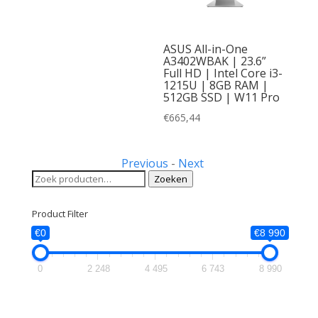
24” Full
yzen 3
ASUS All-in-One
DR5 |
A3402WBAK | 23.6”
Full HD | Intel Core i3-
1215U | 8GB RAM |
Met
512GB SSD | W11 Pro
s | Wit
€
665,44
Previous
-
Next
Zoeken
Zoeken
naar:
Product Filter
€0
€8 990
0
2 248
4 495
6 743
8 990