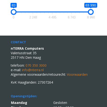
€0
€8 990
0
2 248
4 495
6 743
8 990
CONTACT
nTERRA Computers
Valeriusstraat 35
2517 HN Den Haag
telefoon:
070 350 3000
e-mail:
info@nterra.nl
Algemene voorwaarden/retourecht:
Voorwaarden
KvK Haaglanden: 27307264
Openingstijden:
Maandag
Gesloten