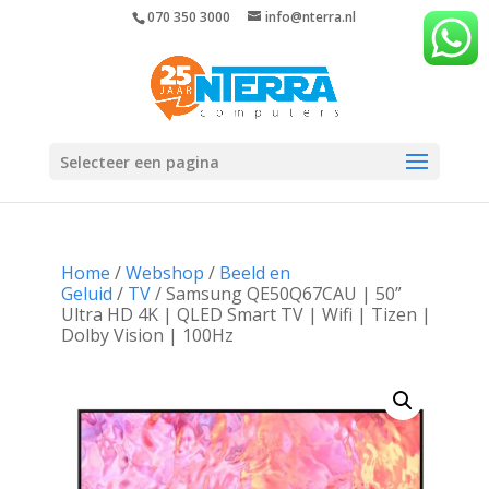
070 350 3000
info@nterra.nl
Selecteer een pagina
Home
/
Webshop
/
Beeld en
Geluid
/
TV
/ Samsung QE50Q67CAU | 50”
Ultra HD 4K | QLED Smart TV | Wifi | Tizen |
Dolby Vision | 100Hz