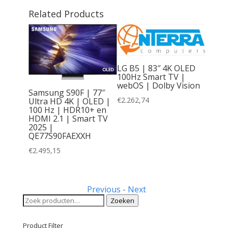
Related Products
LG B5 | 83″ 4K OLED
100Hz Smart TV |
webOS | Dolby Vision
Samsung S90F | 77″
€
2.262,74
Ultra HD 4K | OLED |
100 Hz | HDR10+ en
HDMI 2.1 | Smart TV
5” | 4K
2025 |
 100Hz
QE77S90FAEXXH
DR10+ |
€
2.495,15
Previous
-
Next
Zoeken
Zoeken
naar:
Product Filter