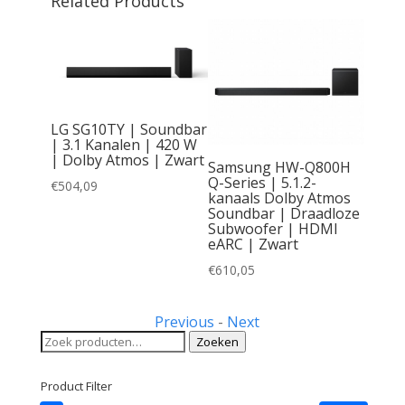
Related Products
LG SG10TY | Soundbar
| 3.1 Kanalen | 420 W
| Dolby Atmos | Zwart
Samsung HW-Q800H
Q-Series | 5.1.2-
€
504,09
kanaals Dolby Atmos
Core
Soundbar | Draadloze
dbar
Subwoofer | HDMI
s |
eARC | Zwart
538)
€
610,05
Previous
-
Next
Zoeken
Zoeken
naar:
Product Filter