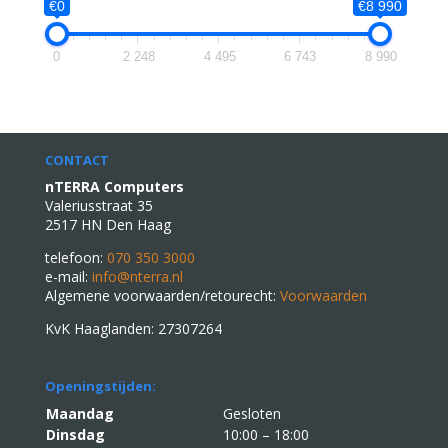
€0
€8 990
0
2 248
4 495
6 743
8 990
CONTACT
nTERRA Computers
Valeriusstraat 35
2517 HN Den Haag
telefoon:
070 350 3000
e-mail:
info@nterra.nl
Algemene voorwaarden/retourecht:
Voorwaarden
KvK Haaglanden: 27307264
Openingstijden:
Maandag
Gesloten
Dinsdag
10:00 – 18:00