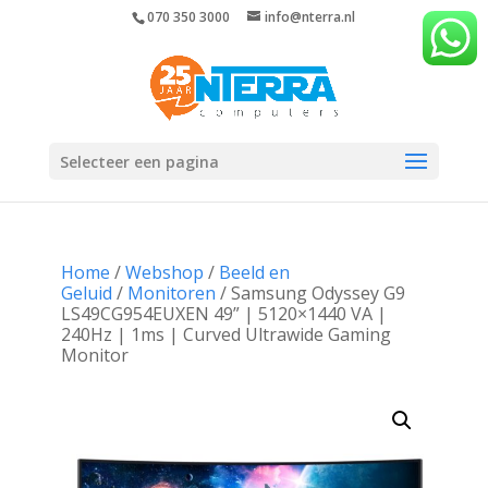
070 350 3000
info@nterra.nl
Selecteer een pagina
Home
/
Webshop
/
Beeld en
Geluid
/
Monitoren
/ Samsung Odyssey G9
LS49CG954EUXEN 49” | 5120×1440 VA |
240Hz | 1ms | Curved Ultrawide Gaming
Monitor