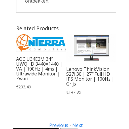
ontdekken.
Related Products
AOC U34E2M 34″ |
UWQHD 3440×1440 |
VA | 100Hz | 4ms |
Lenovo ThinkVision
Ultrawide Monitor |
S27i 30 | 27″ Full HD
Zwart
IPS Monitor | 100Hz |
ies
Grijs
 23.8″
€
233,49
 HD IPS
€
147,85
|
Previous
-
Next