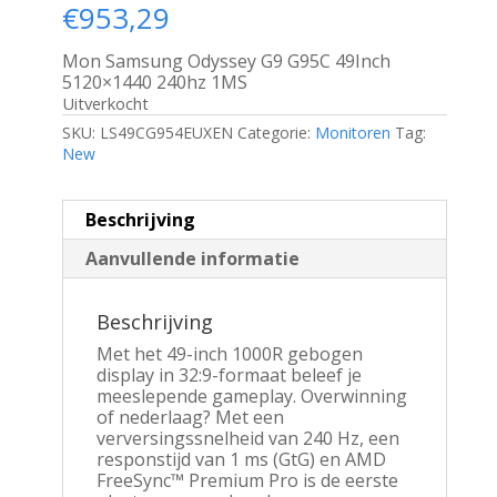
€
953,29
Mon Samsung Odyssey G9 G95C 49Inch
5120×1440 240hz 1MS
Uitverkocht
SKU:
LS49CG954EUXEN
Categorie:
Monitoren
Tag:
New
Beschrijving
Aanvullende informatie
Beschrijving
Met het 49-inch 1000R gebogen
display in 32:9-formaat beleef je
meeslepende gameplay. Overwinning
of nederlaag? Met een
verversingssnelheid van 240 Hz, een
responstijd van 1 ms (GtG) en AMD
FreeSync™ Premium Pro is de eerste