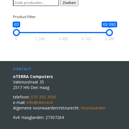
Zoeken
Zoeken
naar:
Product Filter
€0
€8 990
0
2 248
4 495
6 743
8 990
CONTACT
nTERRA Computers
Valeriusstraat 35
2517 HN Den Haag
telefoon:
070 350 3000
e-mail:
info@nterra.nl
Algemene voorwaarden/retourecht:
Voorwaarden
KvK Haaglanden: 27307264