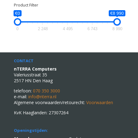
Product Filter
€0
€8 990
0
2 248
4 495
6 743
8 990
CONTACT
nTERRA Computers
Valeriusstraat 35
2517 HN Den Haag
telefoon:
070 350 3000
e-mail:
info@nterra.nl
Algemene voorwaarden/retourecht:
Voorwaarden
KvK Haaglanden: 27307264
Openingstijden: