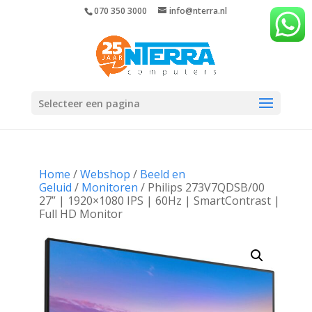
070 350 3000
info@nterra.nl
Selecteer een pagina
Home
/
Webshop
/
Beeld en
Geluid
/
Monitoren
/ ​Philips 273V7QDSB/00
27” | 1920×1080 IPS | 60Hz | SmartContrast |
Full HD Monitor