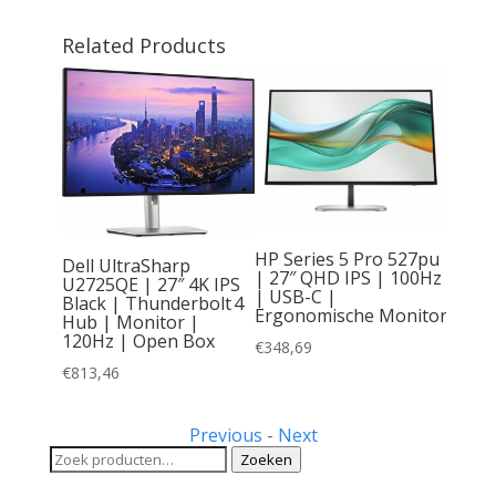
Related Products
 27” |
 75Hz |
HP Series 5 Pro 527pu
r
Dell UltraSharp
| 27″ QHD IPS | 100Hz
U2725QE | 27″ 4K IPS
| USB-C |
Black | Thunderbolt 4
Ergonomische Monitor
Hub | Monitor |
120Hz | Open Box
€
348,69
€
813,46
Previous
-
Next
Zoeken
Zoeken
naar: