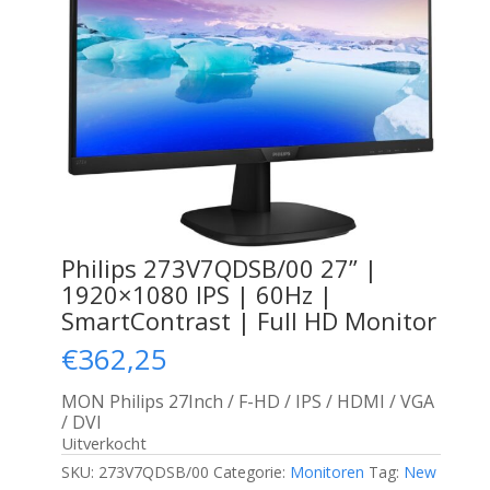
​Philips 273V7QDSB/00 27” |
1920×1080 IPS | 60Hz |
SmartContrast | Full HD Monitor
€
362,25
MON Philips 27Inch / F-HD / IPS / HDMI / VGA
/ DVI
Uitverkocht
SKU:
273V7QDSB/00
Categorie:
Monitoren
Tag:
New